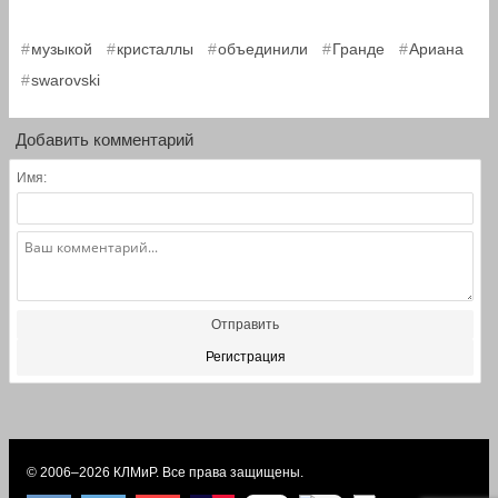
,
,
,
,
,
музыкой
кристаллы
объединили
Гранде
Ариана
swarovski
Добавить комментарий
Имя:
Отправить
Регистрация
© 2006–2026
КЛМиP
. Все права защищены.