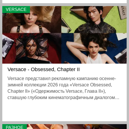
VERSACE
Versace - Obsessed, Chapter II
Versace представил рекламную кампанию осенне-
зимней коллекции 2026 года «Versace Obsessed,
Chapter II» («Одержимость Versace, Глава II»),
ставшую глубоким кинематографичным диалогом
между архивным наследием модного дома и
современной культурой . Снятая легендарным
фотографом Стивеном Майзелом, кампания
помещает героев в интерьеры, наполненные
РАЗНОЕ