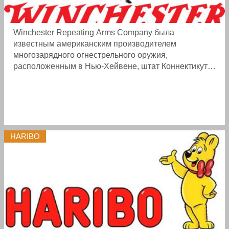
Winchester Repeating Arms Company была
известным американским производителем
многозарядного огнестрельного оружия,
расположенным в Нью-Хейвене, штат Коннектикут.
Бренд Winchester сегодня принадлежит
американской компании Olin Corporation. ...
HARIBO