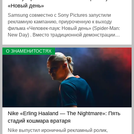
«Новый день»
Samsung совместно с Sony Pictures запустили
рекламную кампанию, приуроченную к выходу
фильма «Человек-паук: Новый день» (Spider-Man:
New Day) . Вместо традиционной демонстрации
характеристик бренд встроил смартфоны Galaxy в
сюжет вселенной Marvel, где Человек-паук
О ЗНАМЕНИТОСТЯХ
становится владельцем устройства, способного
выдержать экстремальные испытания. В ролике
также появился актёр Джейкоб Баталон, известный
по роли Неда Лидса в последних фильмах о
Человеке-пауке.
Nike «Erling Haaland — The Nightmare»: Пять
стадий кошмара вратаря
Nike выпустил ироничный рекламный ролик,