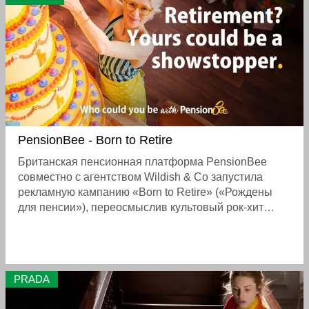
раритетными журналами 1990–2000-х годов и
редкими томами Vanitas
PensionBee - Born to Retire
Британская пенсионная платформа PensionBee
совместно с агентством Wildish & Co запустила
рекламную кампанию «Born to Retire» («Рождены
для пенсии»), переосмыслив культовый рок-хит
Steppenwolf «Born to Be Wild». Вместо привычного
для финансовых компаний запугивания бедностью,
ролик с главной героиней Джейн показывает пенсию
как яркий «второй акт» жизни, полный путешествий,
PRADA
хобби и самореализации. В рекламе звучит кавер-
версия песни Steppenwolf — Born to Be Wild,