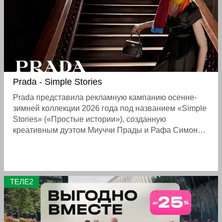
переработанная в «Born to Retire».
Prada - Simple Stories
Prada представила рекламную кампанию осенне-
зимней коллекции 2026 года под названием «Simple
Stories» («Простые истории»), созданную
креативным дуэтом Миуччи Прады и Рафа Симонса.
Кампания, снятая режиссёром Барри Дженкинсом,
превращает привычные повседневные моменты в
глубокие кинематографические нарративы,
исследуя связь моды, памяти и кино
ТЕЛЕ2