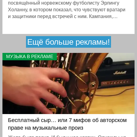
посвящённый норвежскому футболисту Эрлингу
Холанну, в котором показал, что чувствуют вратари
и защитники перед встречей с ним. Кампания,
построенная на модели пяти стадий принятия
потери — отрицание, гнев, торг, отчаяние и
принятие, — превращает противостояние с
Ещё больше рекламы!
Холанном в почти психологическое испытание
МУЗЫКА В РЕКЛАМЕ
Бесплатный сыр… или 7 мифов об авторском
праве на музыкальные произ