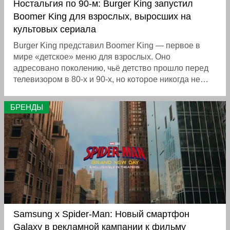
Ностальгия по 90-м: Burger King запустил
Boomer King для взрослых, выросших на
культовых сериала
Burger King представил Boomer King — первое в
мире «детское» меню для взрослых. Оно
адресовано поколению, чьё детство прошло перед
телевизором в 80-х и 90-х, но которое никогда не
имело собственного меню с игрушкой.
Вдохновением стали четыре легендарных сериала:
БРЕНДЫ
«Все женщины — ведьмы», «Беверли-Хиллз,
90210», «Спасённые звонком» и «Рыцарь дорог». В
комплекте к меню идут ностальгические предметы из
сериалов: кружка (Charmed), очки (Beverly Hills
90210), носки (Saved by the Bell) и футболка (Knight
Rider)
Samsung x Spider-Man: Новый смартфон
Galaxy в рекламной кампании к фильму