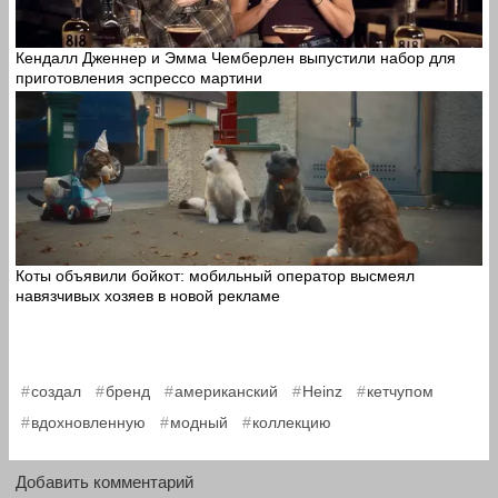
Кендалл Дженнер и Эмма Чемберлен выпустили набор для
приготовления эспрессо мартини
Коты объявили бойкот: мобильный оператор высмеял
навязчивых хозяев в новой рекламе
,
,
,
,
,
создал
бренд
американский
Heinz
кетчупом
,
,
вдохновленную
модный
коллекцию
Добавить комментарий