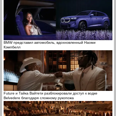
BMW представил автомобиль, вдохновленный Наоми
Кэмпбелл
Future и Тайка Вайтети разблокировали доступ к водке
Belvedere благодаря сложному рукопожа