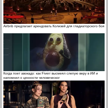
Airbnb предлагает арендовать Колизей для гладиаторского боя
Когда поет авокадо: как Fiverr высмеял слепую веру в ИИ и
напомнил о ценности человеческог