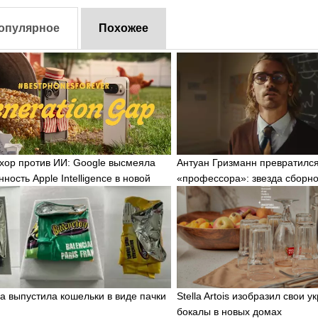
опулярное
Похожее
хор против ИИ: Google высмеяла
Антуан Гризманн превратился
ность Apple Intelligence в новой
«профессора»: звезда сборн
учит играть
ga выпустила кошельки в виде пачки
Stella Artois изобразил свои 
бокалы в новых домах