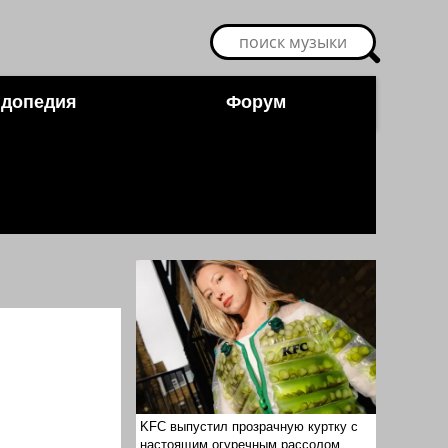
допедия
Форум
KFC выпустил прозрачную куртку с
настоящим огуречным рассолом