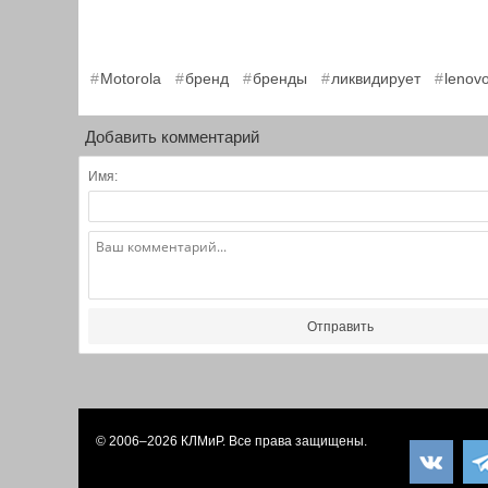
,
,
,
,
Motorola
бренд
бренды
ликвидирует
lenov
Добавить комментарий
Имя:
Отправить
© 2006–2026
КЛМиP
. Все права защищены.