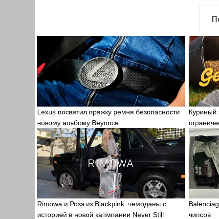
П
Lexus посвятил пряжку ремня безопасности
Куриный 
новому альбому Beyonce
ограничен
рекламе
Rimowa и Розэ из Blackpink: чемоданы с
Balencia
историей в новой капмпании Never Still
чипсов