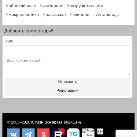
,
,
,
обновлённый
континент
разрушительном
,
,
,
микропластика
рассказал
влиянии
Антарктиды
Добавить комментарий
Имя:
Отправить
Регистрация
© 2006–2026
КЛМиP
. Все права защищены.