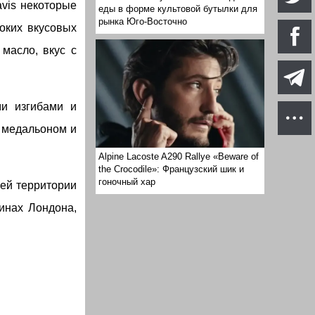
avis некоторые
еды в форме культовой бутылки для
рынка Юго-Восточно
оких вкусовых
масло, вкус с
ми изгибами и
м медальоном и
Alpine Lacoste A290 Rallye «Beware of
the Crocodile»: Французский шик и
гоночный хар
сей территории
инах Лондона,