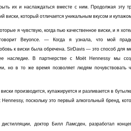
рыть их и наслаждаться вместе с ним. Продолжая эту т
ий виски, который отличается уникальным вкусом и купажом
оторые я чувствую, когда пью качественное виски, и я хот
говорит Beyonce. — Когда я узнала, что мой прад
бовь к виски была обречена. SirDavis — это способ для м
ее наследие. В партнерстве с Moët Hennessy мы соз
ии, но в то же время позволяет людям почувствовать ч
иски производится, купажируется и разливается в бутылки
 Hennessy, поскольку это первый алкогольный бренд, кот
дистилляции, доктор Билл Ламсден, разработал конце