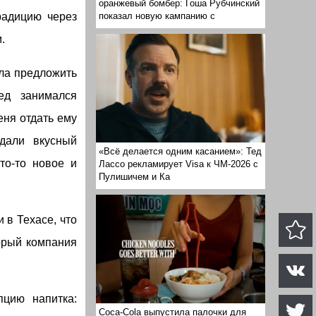
оранжевый бомбер: Гоша Рубчинский
показал новую кампанию с
радицию через
.
ела предложить
ед занимался
еня отдать ему
дали вкусный
«Всё делается одним касанием»: Тед
то-то новое и
Лассо рекламирует Visa к ЧМ-2026 с
Пулишичем и Ка
 в Техасе, что
орый компания
пцию напитка:
Coca-Cola выпустила палочки для