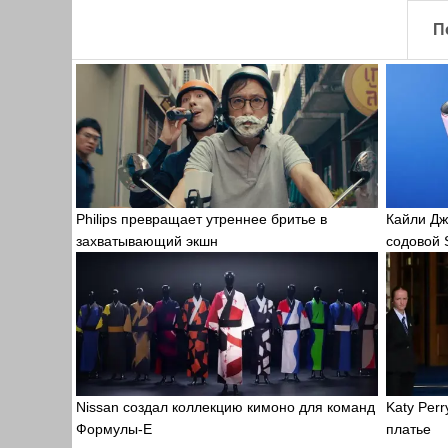
П
Philips превращает утреннее бритье в
Кайли Дж
захватывающий экшн
содовой S
Nissan создал коллекцию кимоно для команд
Katy Per
Формулы-Е
платье