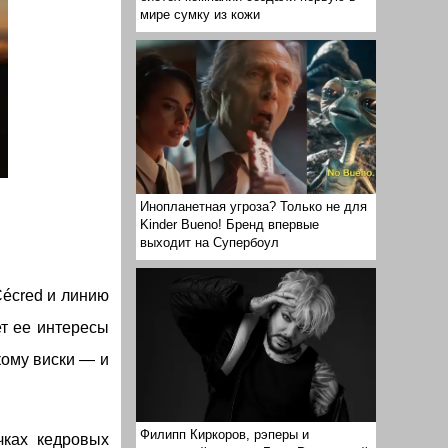
мире сумку из кожи
Инопланетная угроза? Только не для
Kinder Bueno! Бренд впервые
выходит на Супербоул
Cécred и линию
ет ее интересы
кому виски — и
Филипп Киркоров, рэперы и
чках кедровых