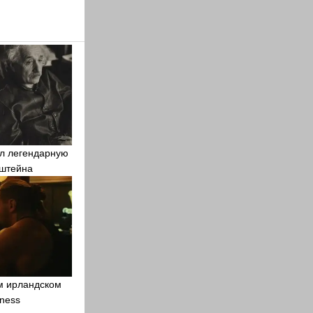
дал легендарную
нштейна
м ирландском
ness