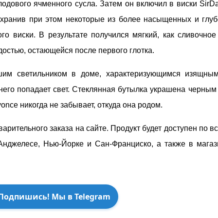
одового ячменного сусла. Затем он включил в виски SirD
охранив при этом некоторые из более насыщенных и глуб
о виски. В результате получился мягкий, как сливочное 
остью, остающейся после первого глотка.
ошим светильником в доме, характеризующимся изящны
а него попадает свет. Стеклянная бутылка украшена черны
once никогда не забывает, откуда она родом.
варительного заказа на сайте. Продукт будет доступен по в
Анджелесе, Нью-Йорке и Сан-Франциско, а также в магаз
Подпишись! Мы в Telegram