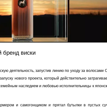
й бренд виски
кую деятельность, запустив линию по уходу за волосами 
 запуску нового проекта, который действительно затрагива
н семейным наследием и любовью исполнительницы к японс
рмером и самогонщиком и прятал бутылки в пустых су