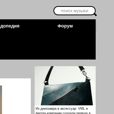
допедия
Форум
Из динозавра в аксессуар: VML и
биотех-компании создали первую в