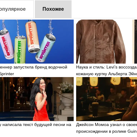
опулярное
Похожее
еннер запустила бренд водочной
Наука и стиль: Levi’s воссоз
printer
кожаную куртку Альберта Эй
ry написала текст будущей песни на
Джейсон Момоа узнал о свое
происхождении в ролике Guin