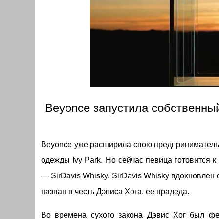
Beyonce запустила собственны
Beyonce уже расширила свою предпринимательс
одежды Ivy Park. Но сейчас певица готовится к
— SirDavis Whisky. SirDavis Whisky вдохновле
назван в честь Дэвиса Хога, ее прадеда.
Во времена сухого закона Дэвис Хог был фе