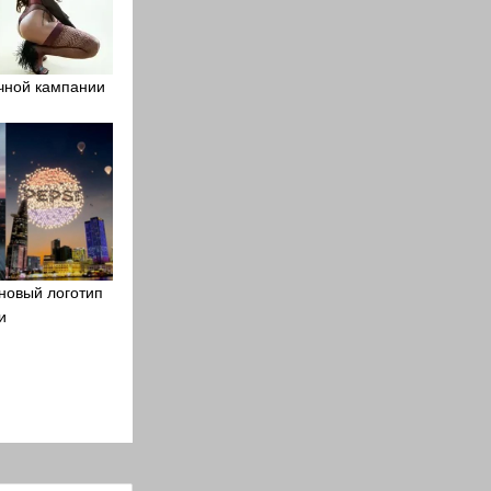
чной кампании
новый логотип
и