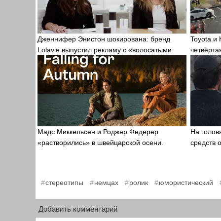
Дженнифер Энистон шокирована: бренд
Toyota и
Lolavie выпустил рекламу с «волосатыми
четвёрта
людьми»
бренда
Мадс Миккельсен и Роджер Федерер
На голов
«растворились» в швейцарской осени.
средств 
,
,
,
,
стереотипы
немцах
ролик
юмористический
Добавить комментарий