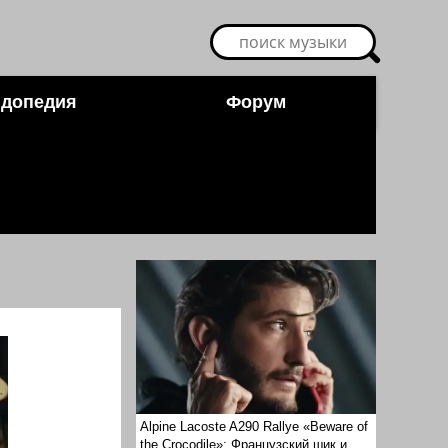
допедия
Форум
Alpine Lacoste A290 Rallye «Beware of
the Crocodile»: Французский шик и