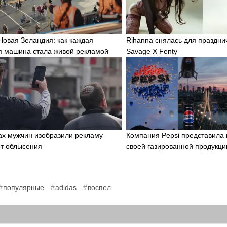
 Новая Зеландия: как каждая
Rihanna снялась для праздни
я машина стала живой рекламой
Savage X Fenty
ах мужчин изобразили рекламу
Компания Pepsi представила 
от облысения
своей газированной продукци
,
,
популярные
adidas
воспел