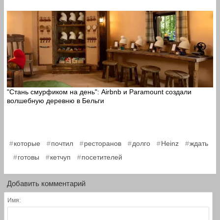
"Стань смурфиком на день": Airbnb и Paramount создали
волшебную деревню в Бельги
,
,
,
,
,
которые
почтил
ресторанов
долго
Heinz
ждать
,
,
,
готовы
кетчуп
посетителей
Добавить комментарий
Имя: