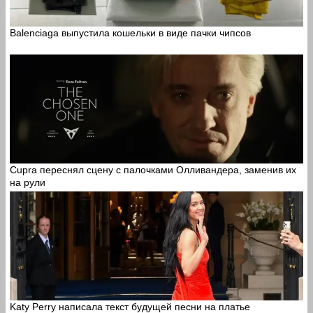
Balenciaga выпустила кошельки в виде пачки чипсов
Cupra переснял сцену с палочками Олливандера, заменив их
на рули
Katy Perry написала текст будущей песни на платье