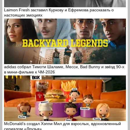
Laimon Fresh заставил Куркову и Ефремова рассказать о
настоящих эмоциях
adidas собрал Тимоти Шаламе, Месси, Bad Bunny и звёзд 90-х
в мини-фильме к ЧМ-2026
McDonald’s создал Хэппи Мил для взрослых, вдохновленный
сериалом «Друзья»