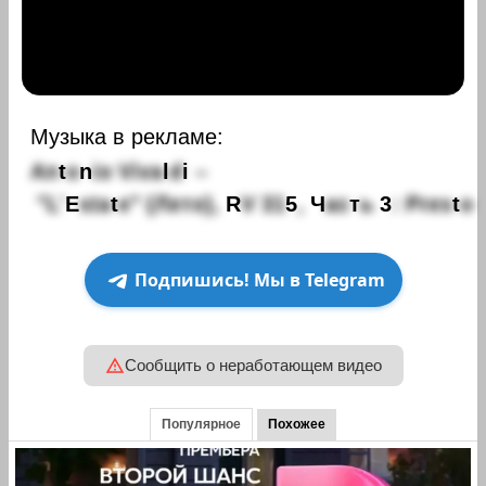
Музыка в рекламе:
A
n
t
o
n
i
o
V
i
v
a
l
d
i
–
"
L
'
E
s
t
a
t
e
"
(
Л
е
т
о
)
,
R
V
3
1
5
,
Ч
а
с
т
ь
3
:
P
r
e
s
t
o
Подпишись! Мы в Telegram
Сообщить о неработающем видео
Популярное
Похожее