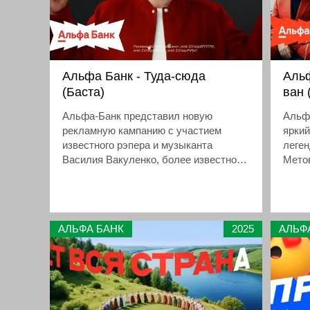
Альфа Банк - Туда-сюда
Альф
(Баста)
ван 
Альфа-Банк представил новую
Альф
рекламную кампанию с участием
яркий
известного рэпера и музыканта
леген
Василия Вакуленко, более известного
Метов
как Баста. Креативная концепция
конте
ролика построена вокруг простой и
стал 
понятной идеи получения двойной
артис
выгоды от использования продуктов
автоб
АЛЬФА БАНК
2025
АЛЬФ
банка
преи
спец