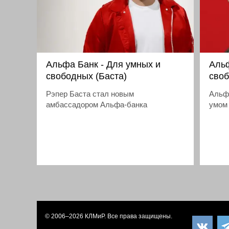
Альфа Банк - Для умных и
Альф
свободных (Баста)
сво
Рэпер Баста стал новым
Альфа
амбассадором Альфа-банка
умом 
© 2006–2026
КЛМиP
. Все права защищены.