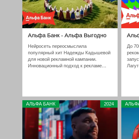
Альфа Банк - Альфа Выгодно
Аль
Нейросеть переосмыслила
До 70
популярный хит Надежды Кадышевой
реко
для новой рекламной кампании.
запус
Инновационный подход к рекламе
Лагут
продемонстрировал Альфа-банк,
чем 
представив необычный рекламный
ваши
ролик, где известная песня Надежды
Кадышевой получила новое звучание.
АЛЬФА БАНК
2024
АЛЬФ