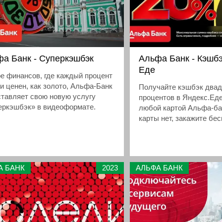
а Банк - Суперкэшбэк
Альфа Банк - Кэшбэ
Еде
е финансов, где каждый процент
и ценен, как золото, Альфа-Банк
Получайте кэшбэк два
тавляет свою новую услугу
процентов в Яндекс.Еде
еркэшбэк» в видеоформате.
любой картой Альфа-ба
карты нет, закажите бе
Альфа-карту.
А БАНК
2023
АЛЬФА БАНК