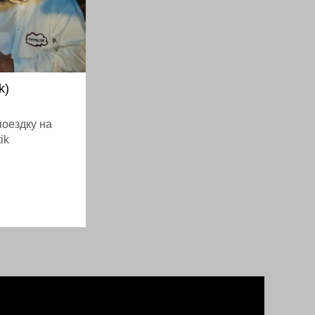
k)
оездку на
ik