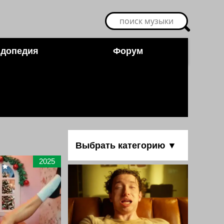
допедия
Форум
Выбрать категорию ▼
2025