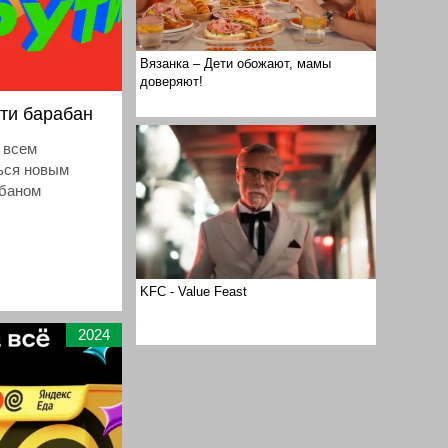
Вязанка – Дети обожают, мамы
доверяют!
ути барабан
 всем
ься новым
баном
KFC - Value Feast
2024