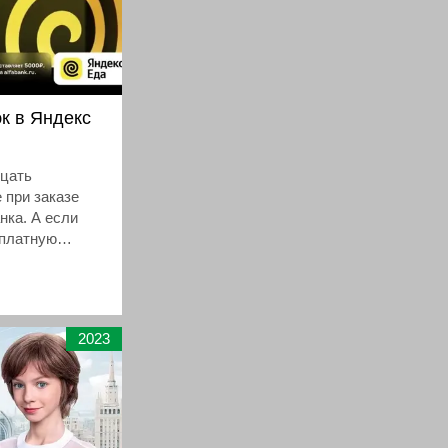
к в Яндекс
дцать
 при заказе
нка. А если
сплатную
2023