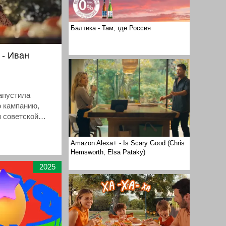
Балтика - Там, где Россия
- Иван
апустила
 кампанию,
я советской
е. Новый ролик
 фильмом
Amazon Alexa+ - Is Scary Good (Chris
Васильевич
Hemsworth, Elsa Pataky)
редставляет,
2025
, если бы царь
 а в Москве