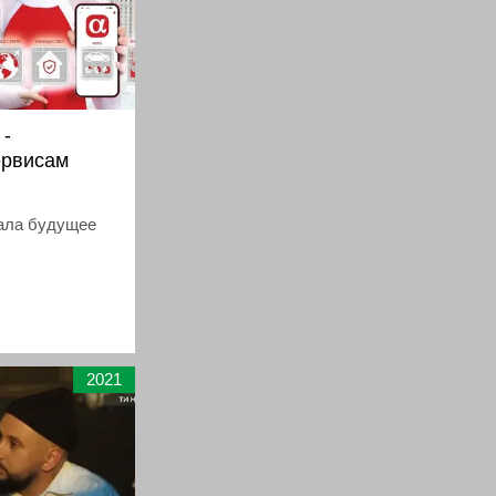
 -
ервисам
ала будущее
2021