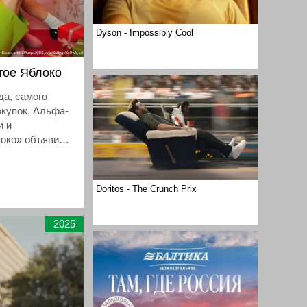
Dyson - Impossibly Cool
тое Яблоко
да, самого
окупок, Альфа-
и и
локо» объявили
и. Теперь
лучать
покупки в
Doritos - The Crunch Prix
ерез
 Альфа-Банка.
2025
ия в игровой
ьги с умом и