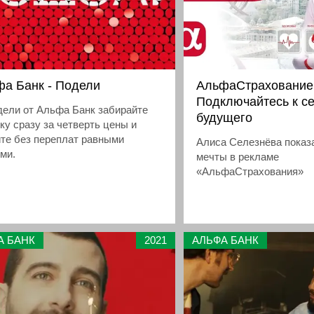
а Банк - Подели
АльфаСтрахование
Подключайтесь к с
дели от Альфа Банк забирайте
будущего
ку сразу за четверть цены и
те без переплат равными
Алиса Селезнёва показ
ми.
мечты в рекламе
«АльфаСтрахования»
А БАНК
2021
АЛЬФА БАНК