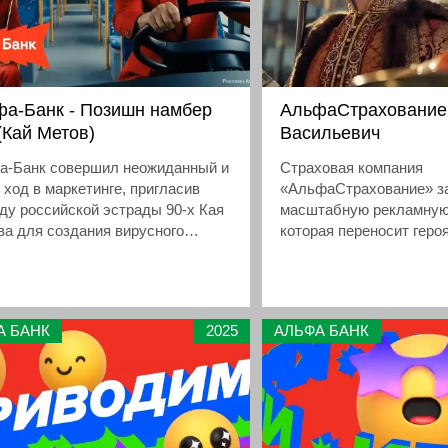
а-Банк - Позишн намбер
АльфаСтрахование 
(Кай Метов)
Васильевич
а-Банк совершил неожиданный и
Страховая компания
 ход в маркетинге, пригласив
«АльфаСтрахование» з
ду российской эстрады 90-х Кая
масштабную рекламную
а для создания вирусного
которая переносит геро
нта. Результатом коллаборации
киноклассики в будуще
настоящий блокбастер, в котором
вдохновлен культовым
т путешествует по Москве на
Леонида Гайдая «Иван 
усе, демонстрируя
меняет профессию» и п
А БАНК
2025
АЛЬФА БАНК
мущества банковской карты и
что могло бы произойти
иальной акции
оказался не в прошлом,
XXII века