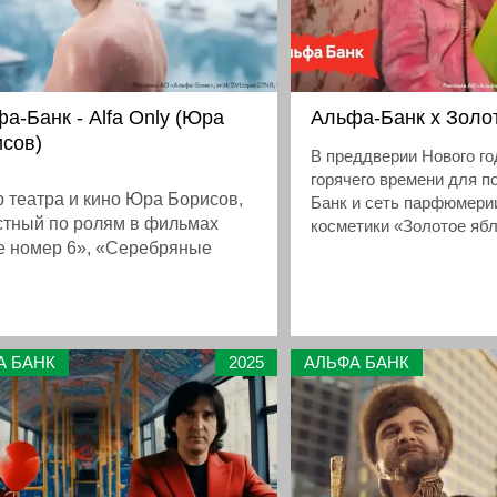
а-Банк - Alfa Only (Юра
Альфа-Банк х Золо
сов)
В преддверии Нового го
горячего времени для п
р театра и кино Юра Борисов,
Банк и сеть парфюмери
стный по ролям в фильмах
косметики «Золотое яб
е номер 6», «Серебряные
о выгодной коллабораци
ки» и сериалу «Мир! Дружба!
клиенты банка могут по
повышенный кэшбэк на 
ка!», стал лицом
магазинах сети прямо ч
иального сервиса Alfa
мобильное приложение
 от Альфа-Банка. Кампания
А БАНК
2025
АЛЬФА БАНК
Новая рекламная кампан
роена вокруг философии
форме учит тратить ден
оящей роскоши как
выгодой.
ожности быть собой и не
дываться на чужие ожидания