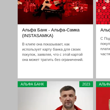
Альфа Банк - Альфа-Самка
Альф
(INSTASAMKA)
С По
покуп
В клипе она показывает, как
плати
использует карту банка для своих
частя
покупок, заявляя, что с этой картой
она может тратить без ограничений.
АЛЬФА БАНК
2023
АЛЬФ