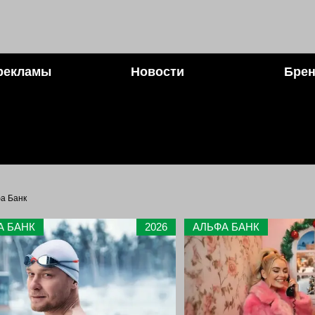
рекламы
Новости
Брен
а Банк
А БАНК
2026
АЛЬФА БАНК