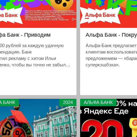
фа Банк - Приводим
Альфа Банк - Покр
00 рублей за каждую удачную
Альфа-Банк предлагает
мендацию. Банк
клиентам воспользоват
тил рекламу с хитом Ильи
предложением — «бара
енко, чтобы вы точно не забыли:
суперкэшбэка».
больше друзей воспользуются
м советом
А БАНК
2024
АЛЬФА БАНК