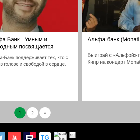
а Банк - Умным и
Альфа-банк (Monati
бодным посвящается
Выиграй с «Альфой» п
-Банк поддерживает тех, кто с
Кипр на концерт Monat
в голове и свободой в сердце.
1
2
»