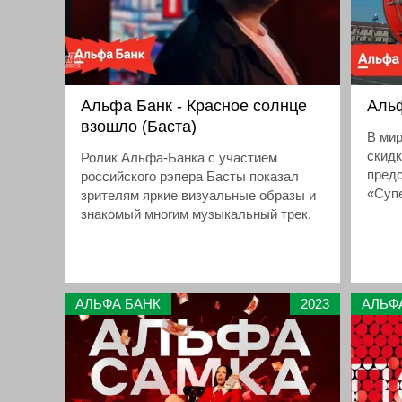
Альфа Банк - Красное солнце
Альф
взошло (Баста)
В мир
скидк
Ролик Альфа-Банка с участием
предс
российского рэпера Басты показал
«Суп
зрителям яркие визуальные образы и
знакомый многим музыкальный трек.
АЛЬФА БАНК
2023
АЛЬФ