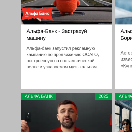
Альфа-Банк - Застрахуй
Альф
машину
Бори
Альфа-банк запустил рекламную
Акте
кампанию по продвижению ОСАГО,
изве
построенную на ностальгической
«Куп
волне и узнаваемом музыкальном
конь
хите. В ролике, который переносит
Жвач
зрителей в 2008 год, звучит
песня Ноггано, переработанная
прем
версию с новым текстом о покупке
Only
АЛЬФА БАНК
2025
АЛЬФ
страховки и получении 3000 рублей
пост
кэшбэка
наст
возм
огля