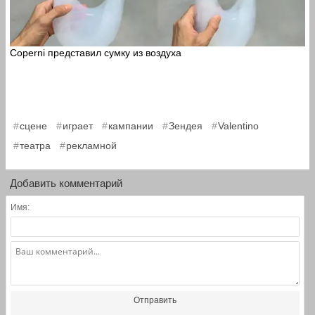
Coperni представил сумку из воздуха
,
,
,
,
,
сцене
играет
кампании
Зендея
Valentino
,
театра
рекламной
Добавить комментарий
Имя:
Отправить