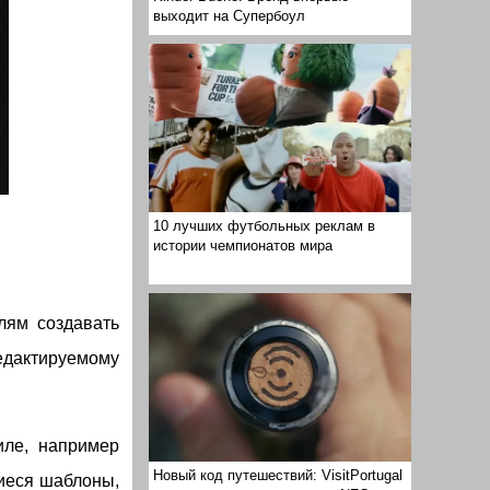
выходит на Супербоул
10 лучших футбольных реклам в
истории чемпионатов мира
лям создавать
едактируемому
иле, например
Новый код путешествий: VisitPortugal
щиеся шаблоны,