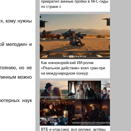
превратил винные пробки в NFC-гиды
по стране с
х, кому нужны
ой мелодии» и
Как южнокорейский ИИ-ролик
тоянию, но не
«Реальное действие» взял гран-при
на международном конкур
 длинным можно
ьютерных наук
ВТБ и классика: все ролики, актёры,