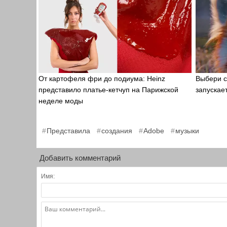
Энди Уор
От картофеля фри до подиума: Heinz
Выбери с
представило платье-кетчуп на Парижской
запускае
неделе моды
,
,
,
Представила
создания
Adobe
музыки
Добавить комментарий
Имя: