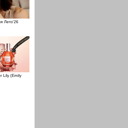
я Лето'26
 Lily (Emily