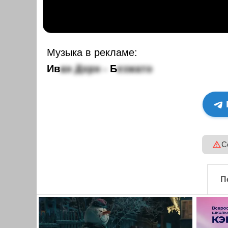
Музыка в рекламе:
И
в
а
н
Д
о
р
н
-
Б
е
з
м
а
т
о
С
П