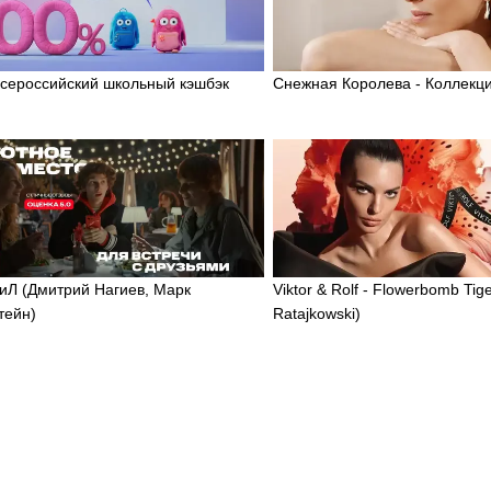
Всероссийский школьный кэшбэк
Снежная Королева - Коллекци
иЛ (Дмитрий Нагиев, Марк
Viktor & Rolf - Flowerbomb Tiger
тейн)
Ratajkowski)