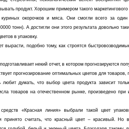
овывать продукт. Хорошим примером такого маркетингового
куриных окорочков и мяса. Они смогли всего за один
0000 тонн). А достигли они этого результата довольно таки
ветов в упаковку.
ет вырасти, подобно тому, как строятся быстровозводимы
од подготавливает некий отчет, в котором прогнозируются п
ствует прогнозирование оптимальных цветов для товаров, 
 любит думать, что выбор цвета продукта зависит тольк
исла товаров на отечественном рынке, произведено при 
 средств «Красная линия» выбрали такой цвет упаков
ии принято считать, что красный цвет – красивый. Но 
ся голубой, белый и зеленый цвета. Благодаря такому д