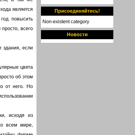
 хода является
Присоединяйтесь!
 год повысить
Non-existent category
 просто, всего
Новости
е здания, если
опулярные цвета
просто об этом
о от него. Но
использовании
ки, исходя из
во всем мире,
изайну, фирме