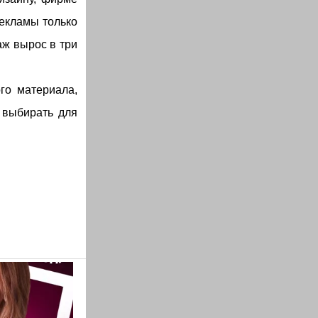
рекламы только
аж вырос в три
го материала,
 выбирать для