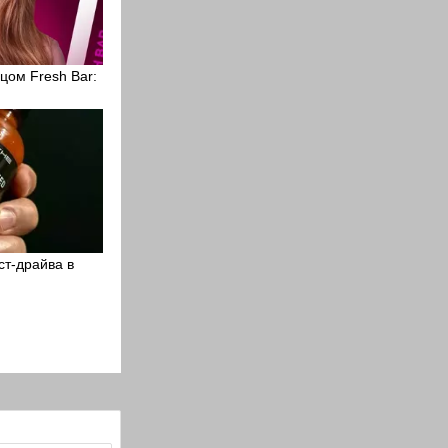
цом Fresh Bar:
ст-драйва в