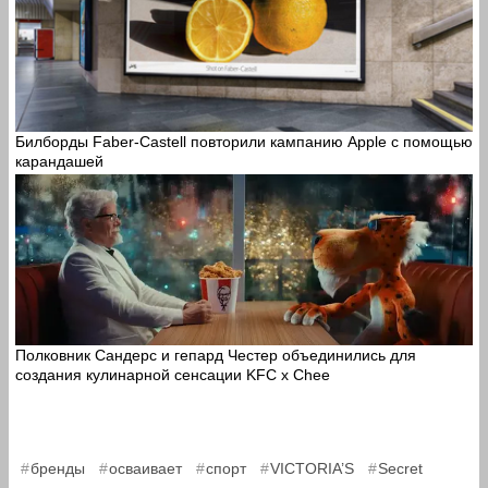
Билборды Faber-Castell повторили кампанию Apple с помощью
карандашей
Полковник Сандерс и гепард Честер объединились для
создания кулинарной сенсации KFC x Chee
,
,
,
,
бренды
осваивает
спорт
VICTORIA’S
Secret