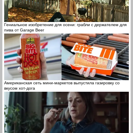
Гениальное изобретение для осени: грабли с держателем для
пива от Garage Beer
Американская сеть мини-маркетов выпустила газировку со
вкусом хот-дога