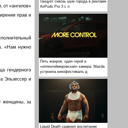
танцует сквозь шум города в рекламе
о, от «ангелов»
AirPods Pro 3 с л
ширении прав и
сполнительный
es. «Нам нужно
Пять жанров, один герой и
«оппенгеймеровская» камера: Mazda
ца гендерного
устроила кинофестиваль д
а Эльзессер и
т женщины, за
Liquid Death сравнил воспитание