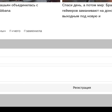
ашьян объединилась с
Спаси день, а потом мир: Бра
abbana
геймеров заманивают на дон
выходным под новую и
,
,
ны»
«чего
заменила
Регистрация