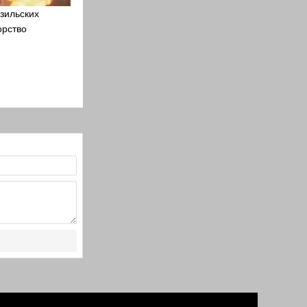
зильских
орство