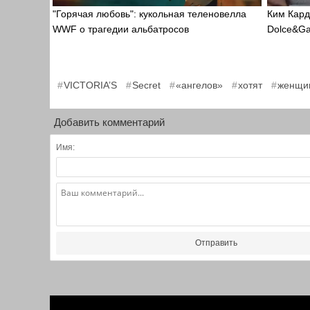
"Горячая любовь": кукольная теленовелла
Ким Кард
WWF о трагедии альбатросов
Dolce&G
,
,
,
,
VICTORIA’S
Secret
«ангелов»
хотят
женщи
Добавить комментарий
Имя:
Отправить