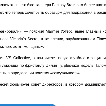
залась от своего бюстгальтера Fantasy Bra и, что более важн
ет, что теперь хочет быть образцом для подражания в рас
еагировали», — пояснил Мартин Уотерс, ныне главный и
еса Victoria’s Secret, в заявлении, опубликованном Tim
ом, чего хотят женщины».
н VS Collective, в том числе звезда футбола и защитни
 лыжница по фристайлу Эйлин Гу, plus-size модель Палом
ены в определении понятия «сексуальность».
Secret формирует совет директоров, в котором доминирую