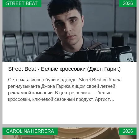
STREET BEAT
2026
Street Beat - Белые кроссовки (Джон Гарик)
Сеть магазинов обуви и одежды Street Beat выбрала
рэп-музыканта Джона Гарика лицом своей летней
рекламной кампании. В центре ролика — белые
кроссовки, ключевой сезонный продукт. Артист
появляется в кадре в своей естественной среде: съёмки
проходили во время его концертного тура в поддержку
альбома «Престиж»
CAROLINA HERRERA
2026