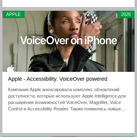
хлопковой саржи) — «архетипам гардероба», которые
переосмыслены через призму времени и
APPLE
2026
индивидуальности
Apple - Accessibility. VoiceOver powered
Компания Apple анонсировала комплекс обновлений
доступности, которые используют Apple Intelligence для
расширения возможностей VoiceOver, Magnifier, Voice
Control и Accessibility Reader. Также появились новые
функции: автоматические субтитры для неозвученных
видео и управление инвалидной коляской через Apple
Vision Pro