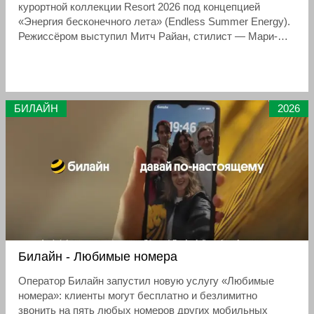
курортной коллекции Resort 2026 под концепцией
«Энергия бесконечного лета» (Endless Summer Energy).
Режиссёром выступил Митч Райан, стилист — Мари-
Амели Сове (давний соратник модного дома). Локации:
скалистые побережья, бирюзовая вода, песчаные пляжи
в духе Французской Ривьеры и Калифорнии.
БИЛАЙН
2026
Билайн - Любимые номера
Оператор Билайн запустил новую услугу «Любимые
номера»: клиенты могут бесплатно и безлимитно
звонить на пять любых номеров других мобильных