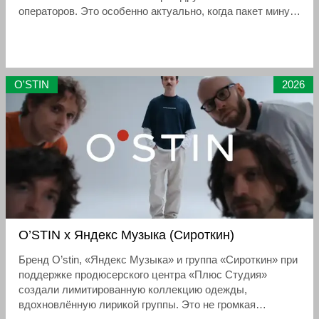
операторов. Это особенно актуально, когда пакет минут
закончился, а связаться с родителями, детьми,
партнёром или пожилыми родственниками нужно
срочно.
O'STIN
2026
O’STIN x Яндекс Музыка (Сироткин)
Бренд O’stin, «Яндекс Музыка» и группа «Сироткин» при
поддержке продюсерского центра «Плюс Студия»
создали лимитированную коллекцию одежды,
вдохновлённую лирикой группы. Это не громкая