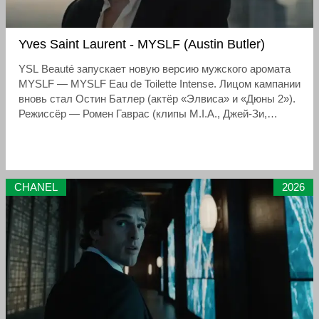
Yves Saint Laurent - MYSLF (Austin Butler)
YSL Beauté запускает новую версию мужского аромата
MYSLF — MYSLF Eau de Toilette Intense. Лицом кампании
вновь стал Остин Батлер (актёр «Элвиса» и «Дюны 2»).
Режиссёр — Ромен Гаврас (клипы M.I.A., Джей-Зи,
фильм «Афина»). В ролике Батлер пересекает Мехико
— от рассвета до дождливой ночи, танцуя в
одиночестве на крышах, в неоновых улицах и под
дождём.
CHANEL
2026