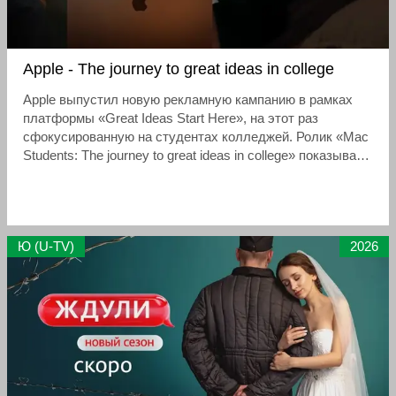
Apple - The journey to great ideas in college
Apple выпустил новую рекламную кампанию в рамках
платформы «Great Ideas Start Here», на этот раз
сфокусированную на студентах колледжей. Ролик «Mac
Students: The journey to great ideas in college» показывает
не глянцевый путь к успеху, а реальную, грязную,
полную ошибок и повторов творческую рутину
Ю (U-TV)
2026