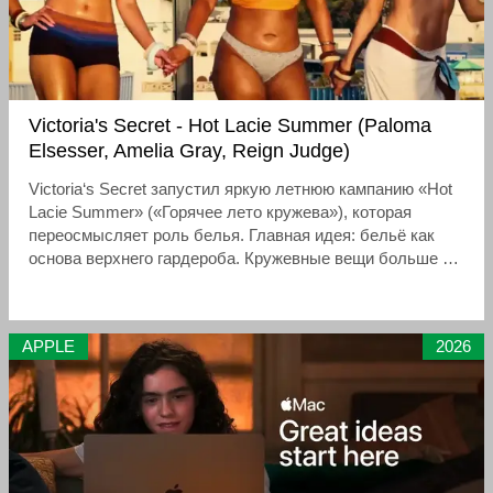
Victoria's Secret - Hot Lacie Summer (Paloma
Elsesser, Amelia Gray, Reign Judge)
Victoria‘s Secret запустил яркую летнюю кампанию «Hot
Lacie Summer» («Горячее лето кружева»), которая
переосмысляет роль белья. Главная идея: бельё как
основа верхнего гардероба. Кружевные вещи больше не
скрывают под одеждой — их носят как
самостоятельные топы, сочетая с шортами, юбками и
пляжными аксессуарами.
APPLE
2026