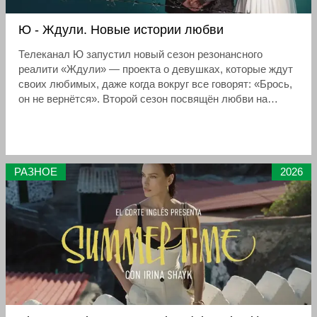
Ю - Ждули. Новые истории любви
Телеканал Ю запустил новый сезон резонансного
реалити «Ждули» — проекта о девушках, которые ждут
своих любимых, даже когда вокруг все говорят: «Брось,
он не вернётся». Второй сезон посвящён любви на
расстоянии: героиня влюбляется в парня, живёт от
звонка до звонка, верит в будущее, хотя встречает
непонимание окружающих
РАЗНОЕ
2026