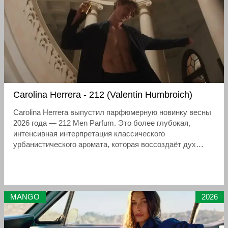
Carolina Herrera - 212 (Valentin Humbroich)
Carolina Herrera выпустил парфюмерную новинку весны
2026 года — 212 Men Parfum. Это более глубокая,
интенсивная интерпретация классического
урбанистического аромата, которая воссоздаёт дух
Нью-Йорка 1990-х годов в современном прочтении.
Слоган кампании: «Not a fragrance, a legacy» («Не просто
аромат, а наследие»).
MANGO
2026