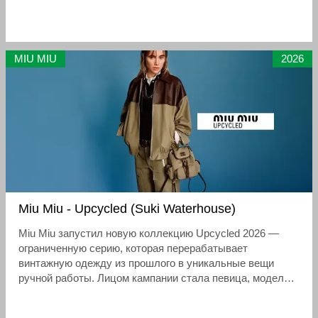
коллаборация, а скорее «настроение лета»: фестивали,
вечерний город, музыка в наушниках и свобода быть
собой.
MIU MIU
2026
Miu Miu - Upcycled (Suki Waterhouse)
Miu Miu запустил новую коллекцию Upcycled 2026 —
ограниченную серию, которая перерабатывает
винтажную одежду из прошлого в уникальные вещи
ручной работы. Лицом кампании стала певица, модель и
актриса Сьюки Уотерхаус. Коллекция посвящена белым
хлопковым рубашкам и хаки-чиносам (брюкам из