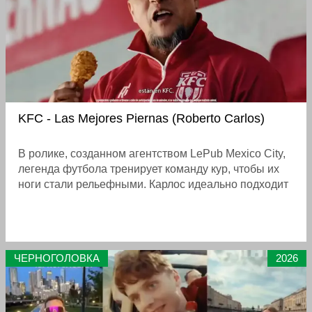
KFC - Las Mejores Piernas (Roberto Carlos)
В ролике, созданном агентством LePub Mexico City,
легенда футбола тренирует команду кур, чтобы их
ноги стали рельефными. Карлос идеально подходит
на роль тренера, ведь он известен своей мощной
силой удара — скорость полёта мяча после его
штрафных могла достигать 198 км/ч
ЧЕРНОГОЛОВКА
2026