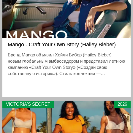
Mango - Craft Your Own Story (Hailey Bieber)
Бренд Mango объявил Хейли Бибер (Hailey Bieber)
новым глобальным амбассадором и представил летнюю
кампанию «Craft Your Own Story» («Создай свою
собственную историю»). Стиль коллекции —
расслабленный, изысканный «вест-коаст кул» (West
Coast cool) на фоне Лос-Анджелеса
VICTORIA'S SECRET
2026