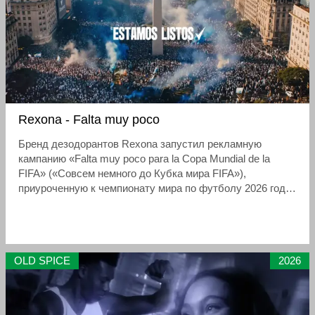
Rexona - Falta muy poco
Бренд дезодорантов Rexona запустил рекламную
кампанию «Falta muy poco para la Copa Mundial de la
FIFA» («Совсем немного до Кубка мира FIFA»),
приуроченную к чемпионату мира по футболу 2026 года.
Кампания, в которой статус официального спонсора
турнира сочетается с выпуском лимитированной серии
дезодорантов в дизайне ЧМ-2026, подчёркивает
надёжную защиту в самые напряжённые моменты.
OLD SPICE
2026
Саундтреком стала композиция Estelares, создающая
атмосферу ожидания и предвкушения главного
футбольного события.