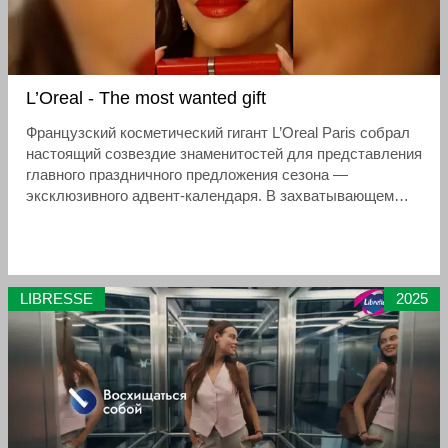
L’Oreal - The most wanted gift
Французский косметический гигант L’Oreal Paris собрал
настоящий созвездие знаменитостей для представления
главного праздничного предложения сезона —
эксклюзивного адвент-календаря. В захватывающем
рекламном ролике, стилизованном под криминальный
триллер, звезды устраивают самую настоящую охоту за
желанным подарком.
LIBRESSE
2025