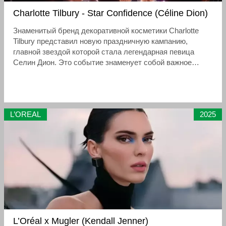
Charlotte Tilbury - Star Confidence (Céline Dion)
Знаменитый бренд декоративной косметики Charlotte
Tilbury представил новую праздничную кампанию,
главной звездой которой стала легендарная певица
Селин Дион. Это событие знаменует собой важное
возвращение артистки на мировую сцену после
сложного периода, связанного с проблемами со
здоровьем, которые на время ограничили её публичную
активность
L’OREAL
2025
L’Oréal x Mugler (Kendall Jenner)