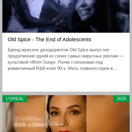
Old Spice - The End of Adolescents
Бренд мужских дезодорантов Old Spice выпустил
продолжение одной из своих самых вирусных реклам —
культовой «Mom Song». Ролик стилизован под
романтичный R&B-клип 90-х. Мать главного героя в
исполнении неизвестной, но очень выразительной
актрисы, провожает взглядом сына, который уезжает на
красном кабриолете с номером «Bye Mom» («Пока,
мама») и новой девушкой на пассажирском сиденье . Её
L’OREAL
2025
горестная песня, обращённая к сыну, звучит под
мелодию легендарного хита