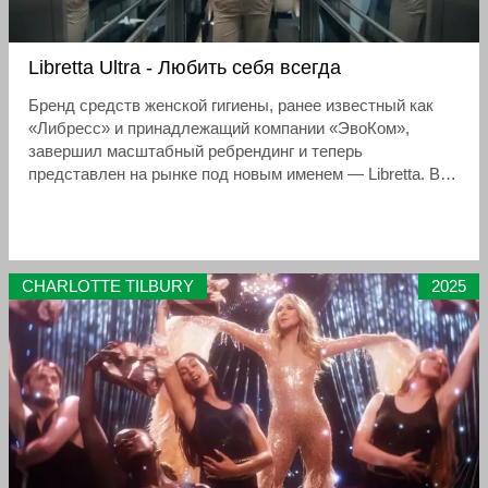
Libretta Ultra - Любить себя всегда
Бренд средств женской гигиены, ранее известный как
«Либресс» и принадлежащий компании «ЭвоКом»,
завершил масштабный ребрендинг и теперь
представлен на рынке под новым именем — Libretta. В
рамках обновления бренд запустил рекламную
кампанию, которая отражает его обновленную
философию, делая акцент на самоценности, постоянной
заботе о себе и внутренней уверенности женщины в
CHARLOTTE TILBURY
2025
любой день месяца