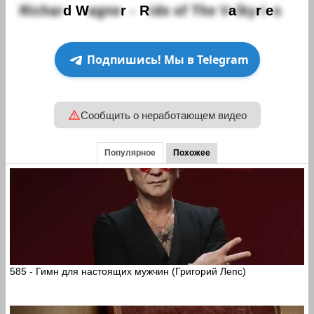
R
i
c
h
a
r
d
W
a
g
n
e
r
-
R
i
d
e
o
f
T
h
e
V
a
l
k
y
r
i
e
s
Подпишись! Мы в Telegram
Сообщить о неработающем видео
Популярное
Похожее
585 - Гимн для настоящих мужчин (Григорий Лепс)