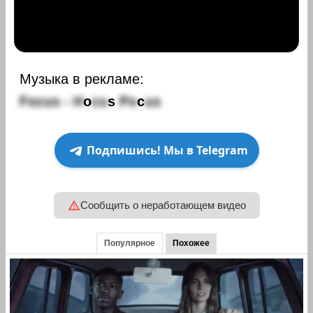
Музыка в рекламе:
F
o
c
u
s
-
H
o
c
u
s
P
o
c
u
s
Подпишись! Мы в Telegram
Сообщить о неработающем видео
Популярное
Похожее