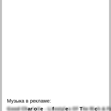
Музыка в рекламе:
G
o
o
d
C
h
a
r
l
o
t
t
e
-
L
i
f
e
s
t
y
l
e
s
O
f
T
h
e
R
i
c
h
&
F