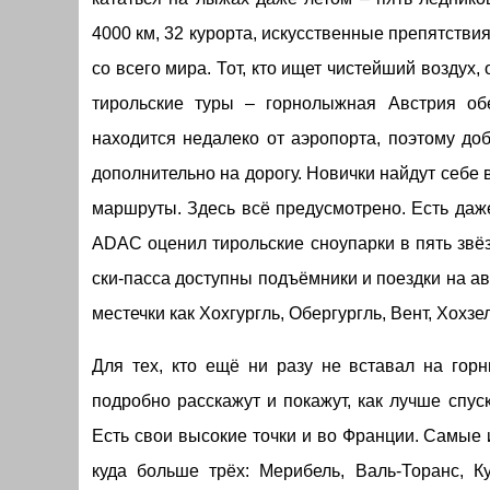
4000 км, 32 курорта, искусственные препятств
со всего мира. Тот, кто ищет чистейший воздух
тирольские туры – горнолыжная Австрия обе
находится недалеко от аэропорта, поэтому доб
дополнительно на дорогу. Новички найдут себе
маршруты. Здесь всё предусмотрено. Есть даж
ADAC оценил тирольские сноупарки в пять звёзд
ски-пасса доступны подъёмники и поездки на ав
местечки как Хохгургль, Обергургль, Вент, Хохз
Для тех, кто ещё ни разу не вставал на гор
подробно расскажут и покажут, как лучше спуск
Есть свои высокие точки и во Франции. Самые 
куда больше трёх: Мерибель, Валь-Торанс, К