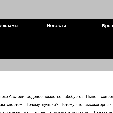
рекламы
Новости
Брен
токе Австрии, родовое поместье Габсбургов. Ныне – совр
ым спортом. Почему лучший? Потому что высокогорный
в обеспечивают постоянно низкую температуру. Трассы п