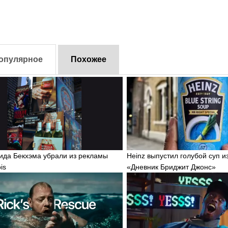
опулярное
Похожее
ида Бекхэма убрали из рекламы
Heinz выпустил голубой суп 
ois
«Дневник Бриджит Джонс»