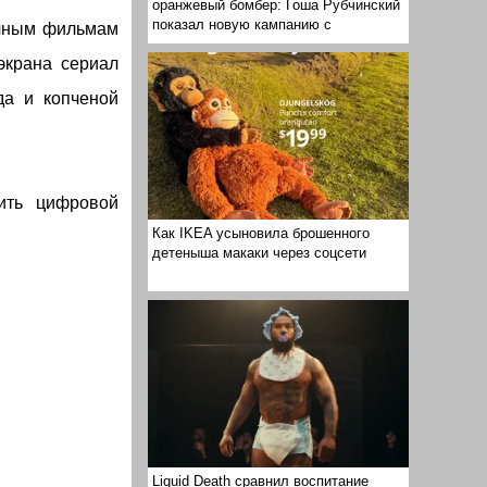
оранжевый бомбер: Гоша Рубчинский
показал новую кампанию с
ичным фильмам
экрана сериал
да и копченой
нить цифровой
Как IKEA усыновила брошенного
детеныша макаки через соцсети
Liquid Death сравнил воспитание