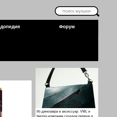
допедия
Форум
Из динозавра в аксессуар: VML и
биотех-компании создали первую в