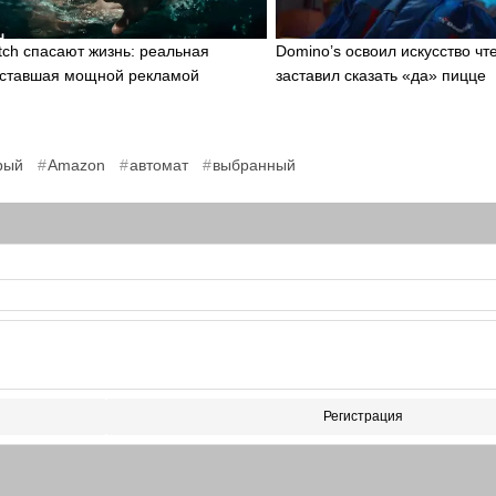
tch спасают жизнь: реальная
Domino’s освоил искусство чт
 ставшая мощной рекламой
заставил сказать «да» пицце
,
,
,
рый
Amazon
автомат
выбранный
Регистрация