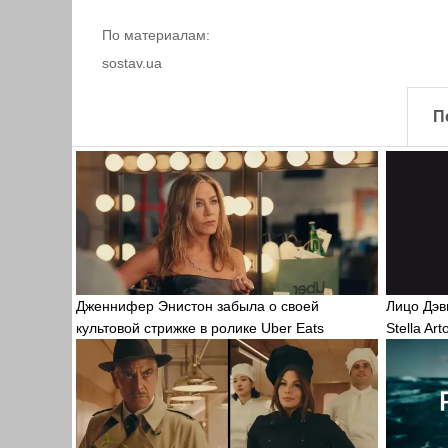
По материалам:
sostav.ua
П
Дженнифер Энистон забыла о своей
Лицо Дэв
культовой стрижке в ролике Uber Eats
Stella Art