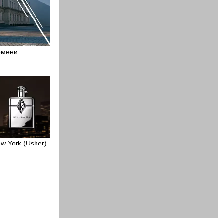
емени
ew York (Usher)