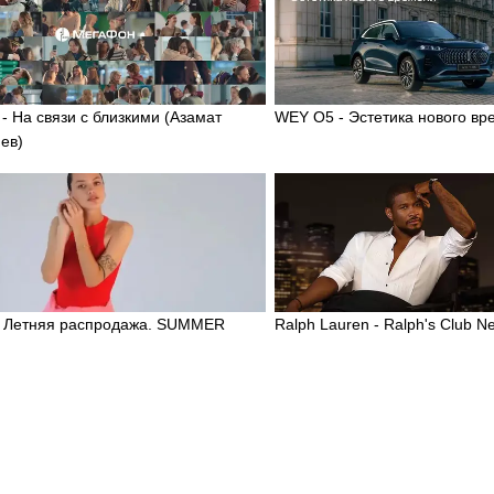
- На связи с близкими (Азамат
WEY O5 - Эстетика нового вр
ев)
 Летняя распродажа. SUMMER
Ralph Lauren - Ralph's Club N