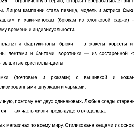
026
— ограниченную серию, которая перерабатывает вин
ы. Лицом кампании стала певица, модель и актриса
Сьюк
ашкам и хаки-чиносам (брюкам из хлопковой саржи) 
зму времени и индивидуальности.
латья и фартуки-топы, брюки — в жакеты, корсеты и 
ны лентами и бантами, воротники — из состаренной к
— вышитые кристаллы-цветы.
умки (почтовые и рюкзаки) с вышивкой и кожано
нализированными шнурками и чармами.
чную, поэтому нет двух одинаковых. Любые следы старени
тся
— как часть жизни предыдущего владельца.
ых магазинах по всему миру. Стилизована вещами из осно