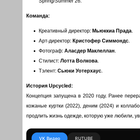
Spring/Summer 26.
Команда:
Креативный директор:
Мьюккиа Прада
.
Арт-директор:
Кристофер Симмондс
.
Фотограф:
Аласдер Маклеллан
.
Стилист:
Лотта Волкова
.
Тэлент:
Сьюки Уотерхаус
.
История Upcycled:
Концепция запущена в 2020 году. Ранее перера
кожаные куртки (2022), деним (2024) и коллаб
продлить жизнь одежде, которую уже любили, у
VK Видео
RUTUBE