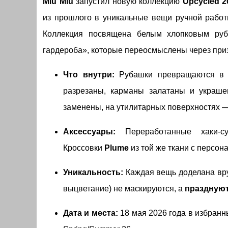
Miu Miu
запустил новую коллекцию
Upcycled 2
из прошлого в уникальные вещи ручной работ
Коллекция посвящена белым хлопковым руб
гардероба», которые переосмыслены через при
Что внутри:
Рубашки превращаются в п
разрезаны, карманы залатаны и украше
заменены, на утилитарных поверхностях 
Аксессуары:
Переработанные хаки-с
Кроссовки
Plume
из той же ткани с персо
Уникальность:
Каждая вещь доделана вру
выцветание) не маскируются, а
праздную
Дата и места:
18 мая 2026 года в избранн