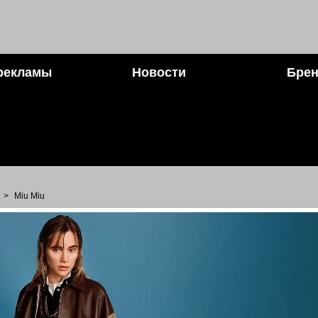
рекламы
Новости
Брен
>
Miu Miu