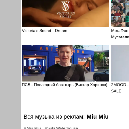
Victoria’s Secret - Dream
МегаФон 
Мусагали
ПСБ - Последний богатырь (Виктор Хориняк)
2MOOD -
SALE
Вся музыка из реклам:
Miu Miu
,
Miu Miu
Suki Waterhouse