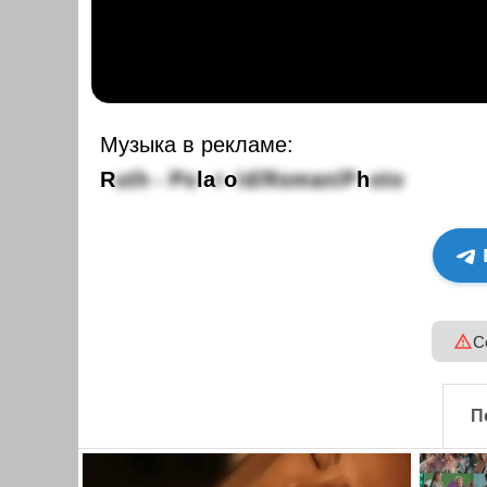
Музыка в рекламе:
R
u
t
h
-
P
o
l
a
r
o
ï
d
/
R
o
m
a
n
/
P
h
o
t
o
С
П