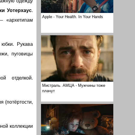
тажную одежду
и Уотерхаус
.
Apple - Your Health. In Your Hands
— «архетипам
юбки. Рукава
ожи, пуговицы
й отделкой.
Мистраль. АМЦА - Мужчины тоже
плачут
я (потёртости,
вной коллекции