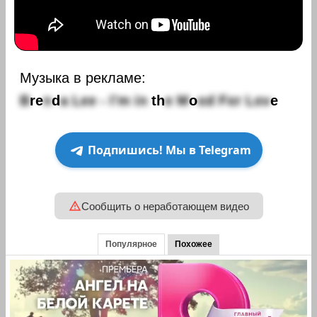
Музыка в рекламе:
B
r
e
n
d
a
L
e
e
-
I
'
m
i
n
t
h
e
M
o
o
d
F
o
r
L
o
v
e
Подпишись! Мы в Telegram
Сообщить о неработающем видео
Популярное
Похожее