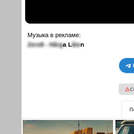
Музыка в рекламе:
Z
e
r
o
8
-
H
å
r
g
a
-
L
å
t
e
n
С
П