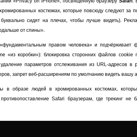
ании «Privacy on iPhone», посвящённую браузеру
Safari
.
хромированных костюмах, которые повсюду следуют за п
 буквально сидят на плечах, чтобы лучше видеть). Рекл
подальше от спины».
 «фундаментальным правом человека» и подчёркивает фу
me «из коробки»): блокировка сторонних файлов cookie 
 удаление параметров отслеживания из URL-адресов в р
керов, запрет веб-расширениям по умолчанию видеть вашу а
еры в образе людей в хромированных костюмах, котор
противопоставление Safari браузерам, где трекинг не б