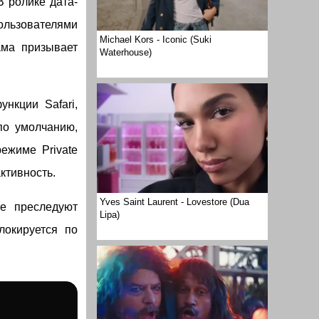
 В ролике дата-
ользователями
Michael Kors - Iconic (Suki
ама призывает
Waterhouse)
нкции Safari,
по умолчанию,
ежиме Private
ктивность.
Yves Saint Laurent - Lovestore (Dua
ые преследуют
Lipa)
локируется по