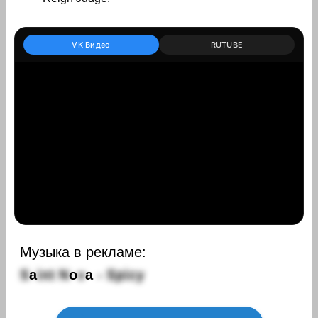
VK Видео
RUTUBE
Музыка в рекламе:
S
a
i
n
t
N
o
v
a
-
S
p
i
c
y