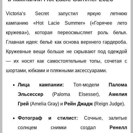
Victoria‘s Secret запустил яркую летнюю
кампанию «Hot Lacie Summer» («Горячее лето
кружева»), которая переосмысляет роль белья.
Главная идея: бельё как основа верхнего гардероба.
Кружевные вещи больше не скрывают под одеждой
— их носят как самостоятельные топы, сочетая с
шортами, юбками и пляжными аксессуарами.
Лица кампании:
Топ-модели
Палома
Эльсессер
(Paloma Elsesser),
Амелия
Грей
(Amelia Gray) и
Рейн Джадж
(Reign Judge).
Фотограф и стилист:
Сочные, залитые
солнцем снимки создал
Ренелл