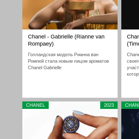
Chanel - Gabrielle (Rianne van
Chan
Rompaey)
(Tim
Голландская модель Рианна ван
Chane
Ромпей стала новым лицом ароматов
своег
Chanel Gabrielle
участ
кото
Скорс
CHANEL
2023
CHAN