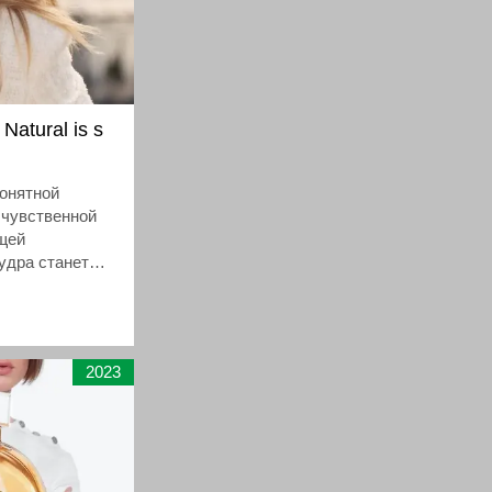
Natural is s
понятной
 чувственной
щей
удра станет
 к образу
2023