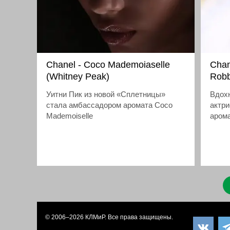
Chanel - Coco Mademoiaselle
Chan
(Whitney Peak)
Robb
Уитни Пик из новой «Сплетницы»
Вдох
стала амбассадором аромата Coco
актри
Mademoiselle
аром
© 2006–2026
КЛМиP
. Все права защищены.