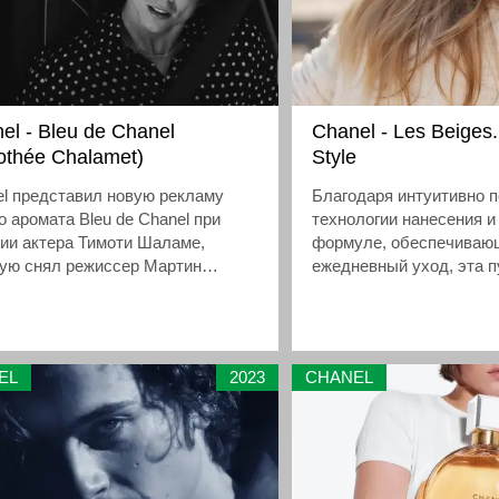
el - Bleu de Chanel
Chanel - Les Beiges. 
othée Chalamet)
Style
l представил новую рекламу
Благодаря интуитивно 
о аромата Bleu de Chanel при
технологии нанесения и
ии актера Тимоти Шаламе,
формуле, обеспечиваю
рую снял режиссер Мартин
ежедневный уход, эта п
езе.
идеальным дополнением
EL
2023
CHANEL