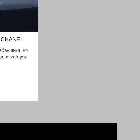
E CHANEL
абанщика, но
да не увидим.