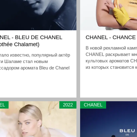
NEL - BLEU DE CHANEL
CHANEL - CHANCE
othée Chalamet)
В новой рекламной камп
CHANEL раскрывает мн
тало известно, популярный актёр
культовых ароматов C
ти Шаламе стал новым
из которых становится 
садором аромата Bleu de Chanel
разным состояниям душ
EL
2022
CHANEL