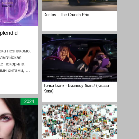
Doritos - The Crunch Prix
plendid
ока незнакомо,
ельгийская
же покорила
ми хитами, а
вного
hanel.
Точка Банк - Бизнесу быть! (Клава
Кока)
2024