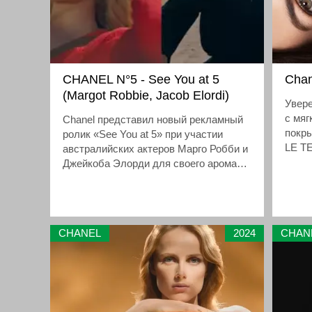
CHANEL N°5 - See You at 5
Chan
(Margot Robbie, Jacob Elordi)
Увер
с мя
Chanel представил новый рекламный
покр
ролик «See You at 5» при участии
LE TE
австралийских актеров Марго Робби и
мато
Джейкоба Элорди для своего аромата
безуп
Chanel №5.
компр
кожи.
CHANEL
2024
CHAN