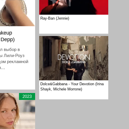
Ray-Ban (Jennie)
akeup
e Depp)
л выбор в
сы Лили-Роуз
цом рекламной
я
ярких цветов в
ов.
Dolce&Gabbana - Your Devotion (Irina
Shayk, Michele Morrone)
2023