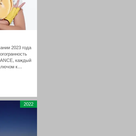
ании 2023 года
огогранность
HANCE, каждый
ключом к
и.
2022