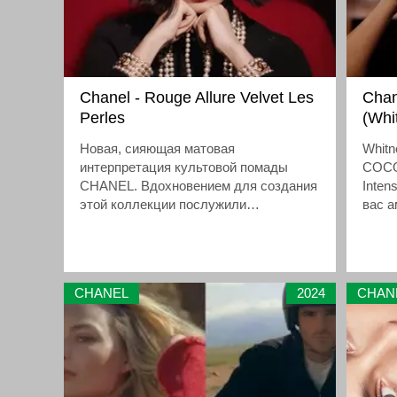
Chanel - Rouge Allure Velvet Les
Chan
Perles
(Whi
Новая, сияющая матовая
Whit
интерпретация культовой помады
COCO
CHANEL. Вдохновением для создания
Inten
этой коллекции послужили
вас 
жемчужные ожерелья, которые так
созда
любила носить Мадемуазель Коко,
чувс
чтобы подчеркнуть сияние своего
лица.
CHANEL
2024
CHAN