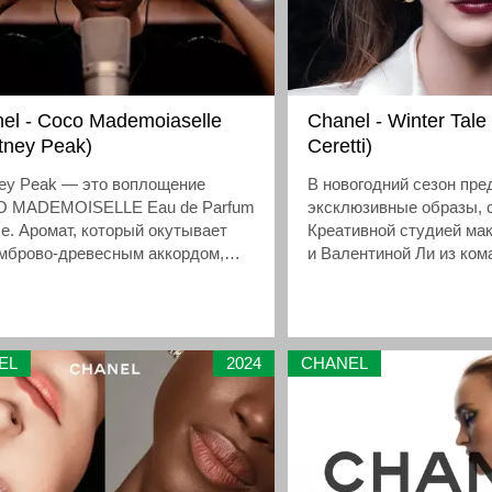
el - Coco Mademoiaselle
Chanel - Winter Tale 
tney Peak)
Ceretti)
ney Peak — это воплощение
В новогодний сезон пр
 MADEMOISELLE Eau de Parfum
эксклюзивные образы, 
se. Аромат, который окутывает
Креативной студией м
амброво-древесным аккордом,
и Валентиной Ли из ко
вая образ уверенной и
визажистов COMÈTES 
твенной женщины.
EL
2024
CHANEL