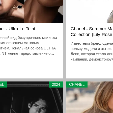
el - Ultra Le Teint
Chanel - Summer M
Collection (Lily-Ros
енный вид безупречного макияжа
гким сияющим матовым
Известный бренд сдела
ытием. Тональная основа ULTRA
пользу модели и актри
INT меняет представление о
Депп, которая стала ли
вом макияже, обеспечивая
кампании, демонстриру
речный цвет лица без
великолепную палитру 
омиссов, независимо от тона
серии гламурных образ
EL
2024
CHANEL