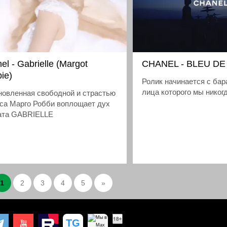
el - Gabrielle (Margot
CHANEL - BLEU D
ie)
Ролик начинается с бар
лица которого мы никог
новленная свободной и страстью
са Марго Робби воплощает дух
ата GABRIELLE
1
2
3
4
5
»