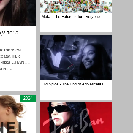
Meta - The Future is for Everyone
(Vittoria
едставляем
созданные
акияжа CHANEL
манды
COLLECTIVE.
Old Spice - The End of Adolescents
2024