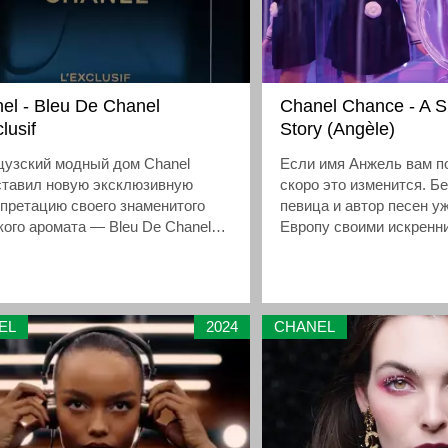
el - Bleu De Chanel
Chanel Chance - A S
lusif
Story (Angèle)
цузский модный дом Chanel
Если имя Анжель вам п
ставил новую эксклюзивную
скоро это изменится. Б
претацию своего знаменитого
певица и автор песен у
ого аромата — Bleu De Chanel
Европу своими искренни
lusif. Этот парфюм, созданный
теперь стала лицом гла
ланкер оригинального Bleu de
парфюмерного релиза C
l 2010 года, знаменует собой
юцию одного из самых
EL
2024
CHANEL
ваемых ароматов в современной
ой парфюмерии, привнося в него
 глубину и теплоту