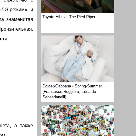
«5G-режим» и
Toyota HiLux - The Pied Piper
ла знаменитая
Пронзительная,
сти.
Dolce&Gabbana - Spring-Summer
(Francesco Ruggiero, Edoardo
Sebastianelli)
нета, а также
ом .