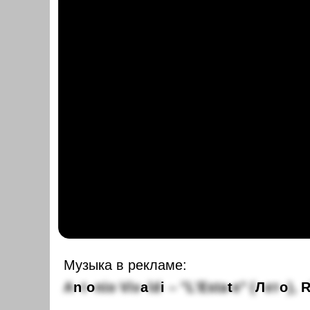
Музыка в рекламе:
A
n
t
o
n
i
o
V
i
v
a
l
d
i
–
"
L
'
E
s
t
a
t
e
"
(
Л
е
т
о
)
,