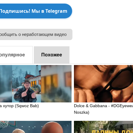
Подпишись! Мы в Telegram
ообщить о неработающем видео
опулярное
Похожее
на хутор (Sqwoz Bab)
Dolce & Gabbana - #DGEyewea
Noszka)