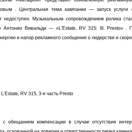
овым . Центральная тема кампании — запуск услуги 
ет недоступен. Музыкальным сопровождением ролика ста
 Антонио Вивальди — «L'Estate, RV 315: III. Presto» . 
нергию и напор рекламного сообщения о лидерстве и скоро
'Estate, RV 315, 3-я часть Presto
 с обещанием компенсации в случае отсутствия интер
а, основанной на доверии и ответственности перед клиент