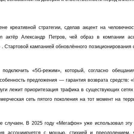
не креативной стратегии, сделав акцент на человечнос
л актёр Александр Петров, чей образ в компании ас
 . Стартовой кампанией обновлённого позиционирования 
 подключить «5G-режим», который, согласно обещани
особенность предложения — гарантия возврата средств: «
луги лежит приоритезация трафика в существующих сетях
мерческая сеть пятого поколения на тот момент на терр
случаен. В 2025 году «Мегафон» уже использовал эту
я ассоциируется с мощью, стихией и преодолением, 