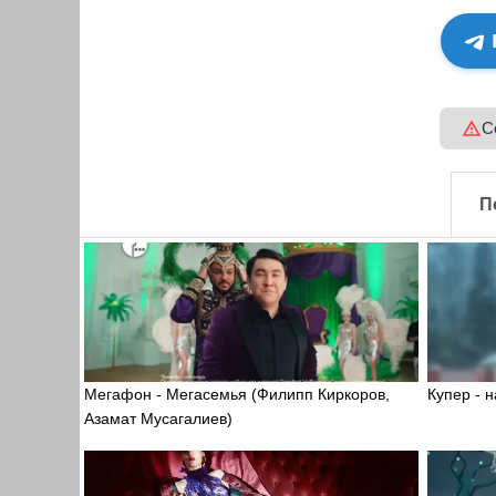
С
П
Мегафон - Мегасемья (Филипп Киркоров,
Купер - 
Азамат Мусагалиев)