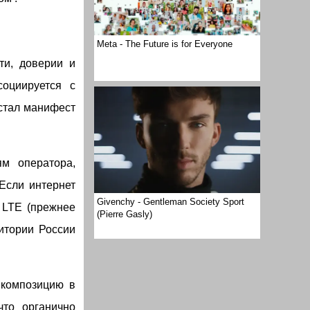
Meta - The Future is for Everyone
ти, доверии и
социируется с
стал манифест
ям оператора,
Если интернет
Givenchy - Gentleman Society Sport
 LTE (прежнее
(Pierre Gasly)
итории России
 композицию в
что органично