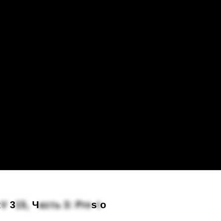
R
V
3
1
5
,
Ч
а
с
т
ь
3
:
P
r
e
s
t
o