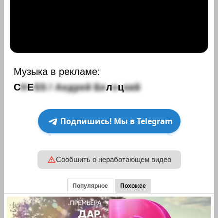
Музыка в рекламе:
C
H
E
S
S
/
А
н
д
р
е
й
Б
е
л
е
ц
к
и
й
Подпишись! Мы в Telegram
Сообщить о неработающем видео
Популярное
Похожее