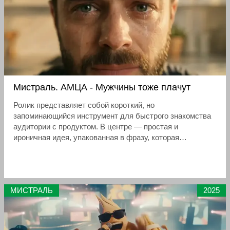
Мистраль. АМЦА - Мужчины тоже плачут
Ролик представляет собой короткий, но
запоминающийся инструмент для быстрого знакомства
аудитории с продуктом. В центре — простая и
ироничная идея, упакованная в фразу, которая
мгновенно вызывает реакцию: «Мужчины тоже плачут от
настоящей аджики». Аджика «Амца» позиционируется
как продукт с ярким, острым вкусом — «по-настоящему
остро», до слёз
МИСТРАЛЬ
2025