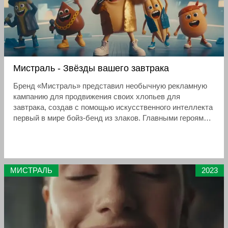
Мистраль - Звёзды вашего завтрака
Бренд «Мистраль» представил необычную рекламную
кампанию для продвижения своих хлопьев для
завтрака, создав с помощью искусственного интеллекта
первый в мире бойз-бенд из злаков. Главными героями
музыкального клипа стали пять персонажей: Овес,
Греча, Рожь, Пшено и Ячмень, вместе образующие
группу «Пять злаков»
МИСТРАЛЬ
2023