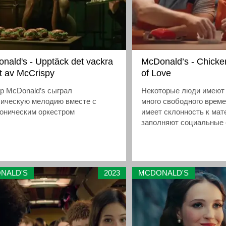
nald's - Upptäck det vackra
McDonald’s - Chick
et av McCrispy
of Love
р McDonald’s сыграл
Некоторые люди имеют
сическую мелодию вместе с
много свободного времен
оническим оркестром
имеет склонность к мат
заполняют социальные
о теореме о куриных наг
McDonald’s, размышляя
куриные наггетсы бываю
по шесть, по девять и 
NALD'S
2023
MCDONALD'S
штук