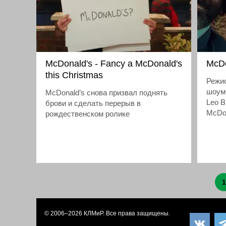
McDonald's - Fancy a McDonald's
McDo
this Christmas
Режи
шоум
McDonald’s снова призвал поднять
Leo B
брови и сделать перерыв в
McDon
рождественском ролике
1
© 2006–2026
КЛМиP
. Все права защищены.