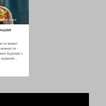
ольшая
пасти может
 нежности -
икен Бургере с
 куриной