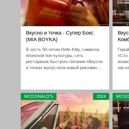
Вкусно и точка - Супер Бокс
Вкус
(MIA BOYKA)
Комб
В честь 50-летия Hello Kitty, символа
Геро
японской поп-культуры, сеть
«Сто 
ресторанов быстрого питания «Вкусно
возмо
и точка» выпустила новый рекламный
насл
ролик с певицей Мией Бойкой.
«Комб
Узнай
косми
«Ком
MCDONALD'S
2024
MCDO