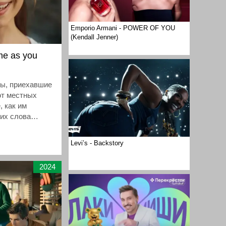
Emporio Armani - POWER OF YOU
(Kendall Jenner)
me as you
ты, приехавшие
ют местных
, как им
 их слова
Levi’s - Backstory
2024