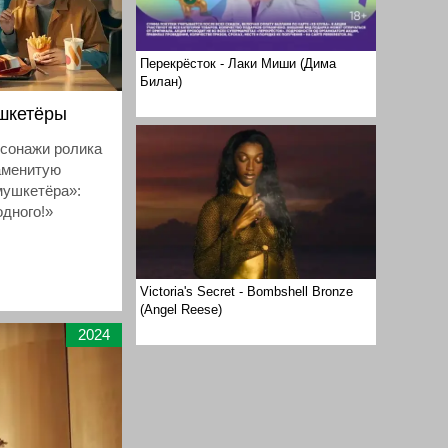
Перекрёсток - Лаки Миши (Дима
Билан)
ушкетёры
рсонажи ролика
аменитую
мушкетёра»:
одного!»
Victoria's Secret - Bombshell Bronze
(Angel Reese)
2024