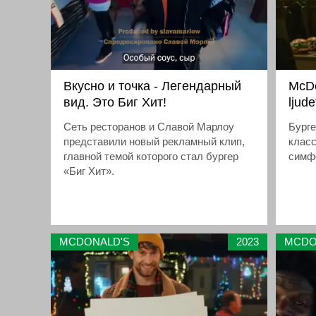
Вкусно и точка - Легендарный
McDo
вид. Это Биг Хит!
ljud
Сеть ресторанов и Славой Марлоу
Бурге
представили новый рекламный клип,
клас
главной темой которого стал бургер
симф
«Биг Хит».
MCDONALD'S
2023
MCDO