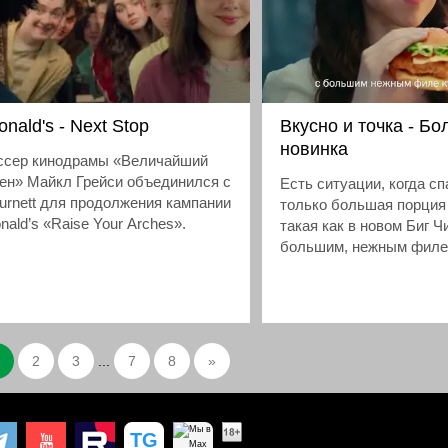
nald's - Next Stop
Вкусно и точка - Б
новинка
ссер кинодрамы «Величайший
ен» Майкл Грейси объединился с
Есть ситуации, когда с
urnett для продолжения кампании
только большая порция
ald’s «Raise Your Arches».
такая как в новом Биг Ч
большим, нежным филе
грудки
2
3
...
7
8
»