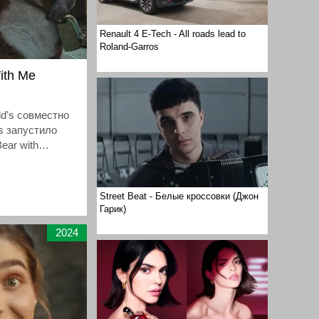
Renault 4 E-Tech - All roads lead to
Roland-Garros
ith Me
d’s совместно
s запустило
ear with
; игра слов:
иться»). Ролик
й метафоре:
Street Beat - Белые кроссовки (Джон
Гарик)
лика, которые
2024
в городе.
держать и
ого спутника,
тся визит в