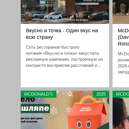
Вкусно и точка - Один вкус на
McDo
всю страну
(Dav
Rona
Сеть ресторанов быстрого
питания «Вкусно и точка» запустила
McDo
рекламную кампанию, построенную на
ролик
контрасте восприятия расстояний и
2026 
погоды в разных городах России
звёзд
Анри
Мина
предс
MCDONALD'S
2025
MCDO
посвя
архи
карь
сцена
они 
брен