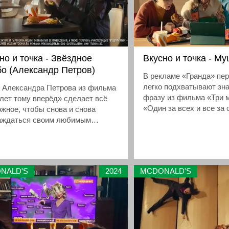
но и точка - Звёздное
Вкусно и точка - М
о (Александр Петров)
В рекламе «Гранда» пе
легко подхватывают зн
й Александра Петрова из фильма
фразу из фильма «Три 
лет тому вперёд» сделает всё
«Один за всех и все за 
жное, чтобы снова и снова
аждаться своим любимым
о» во «Вкусно — и точка».
, что предпочитает есть
ческий пират, и попробуй его
бо».
NALD'S
2024
MCDONALD'S