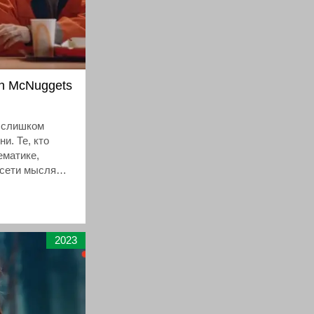
en McNuggets
 слишком
и. Те, кто
ематике,
 сети мыслями
гетсах из
, почему
т по четыре,
по двадцать
2023