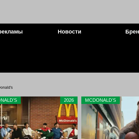
рекламы
Новости
Брен
onald's
NALD'S
2026
MCDONALD'S