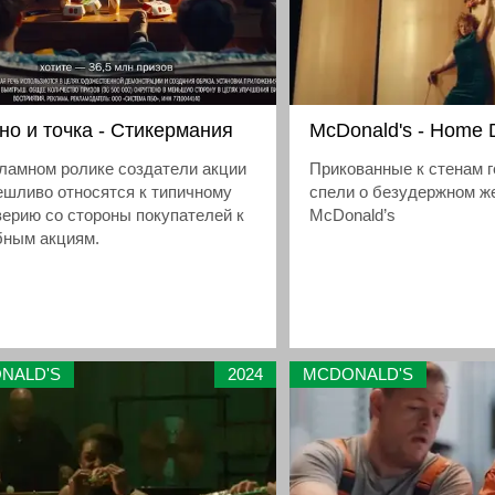
но и точка - Стикермания
McDonald's - Home D
ламном ролике создатели акции
Прикованные к стенам г
ешливо относятся к типичному
спели о безудержном ж
ерию со стороны покупателей к
McDonald’s
бным акциям.
NALD'S
2024
MCDONALD'S