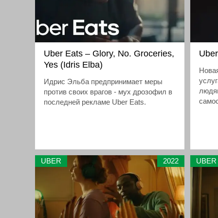
или 
Макконахи, ярый сторонник теории
неско
«футбол для еды» (food-ball),
и Брэдли Купер, отстаивающий
честь самой игры
Uber Eats – Glory, No. Groceries,
Uber
Yes (Idris Elba)
Новая
услуг
Идрис Эльба предпринимает меры
людя
против своих врагов - мух дрозофил в
само
последней рекламе Uber Eats.
UBER
2022
UBER