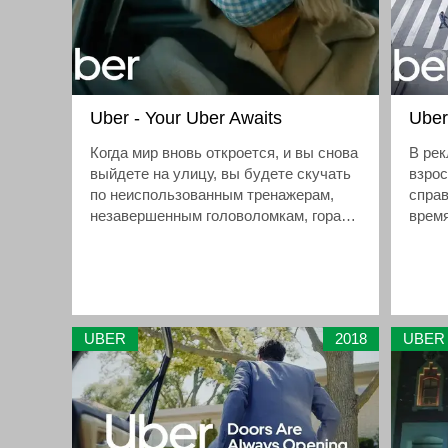
Uber - Your Uber Awaits
Uber
Когда мир вновь откроется, и вы снова
В ре
выйдете на улицу, вы будете скучать
взрос
по неиспользованным тренажерам,
справ
незавершенным головоломкам, горам
врем
грязной посуды и горам спортивных
Амер
штанов
UBER
2018
UBER