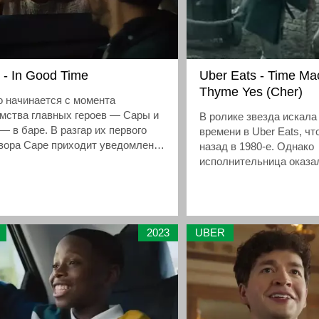
 - In Good Time
Uber Eats - Time Ma
Thyme Yes (Cher)
 начинается с момента
мства главных героев — Сары и
В ролике звезда искал
— в баре. В разгар их первого
времени в Uber Eats, ч
вора Саре приходит уведомление
назад в 1980-е. Однако
, что такси приедет через шесть
исполнительница оказал
. На вопрос Тома «У тебя есть
годах
?» ролик отвечает montage-
довательностью, которая под
ательную песню Билли Айлиш
2023
UBER
 the party's over» показывает
тие их отношений. Мы видим, как
 переживает радостные моменты
ожные периоды, причем каждая
мая сцена их жизни
вождается поездкой в такси Uber