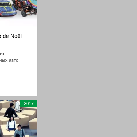
e de Noël
лит
ных авто.
2017