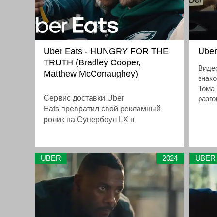
Uber Eats - HUNGRY FOR THE
Uber
TRUTH (Bradley Cooper,
Видео
Matthew McConaughey)
знако
Тома 
Сервис доставки Uber
разго
Eats превратил свой рекламный
о том
минут
ролик на Супербоул LX в
время
кульминацию масштабной и
после
остроумной «теории заговора»,
трог
которая задаётся провокационным
UBER
2024
UBER
«When
вопросом: а что, если футбол — это
разви
на самом деле грандиозный
пара
замысел для продажи еды? На
и сл
«самой большой сцене в мире
значи
спорта» этот спор выясняют два
сопро
голливудских титана: Мэттью