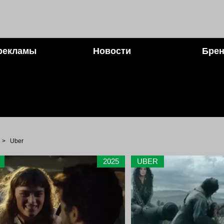
рекламы
Новости
Брен
>
Uber
2025
UBER