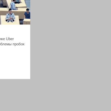
ике Uber
облемы пробок