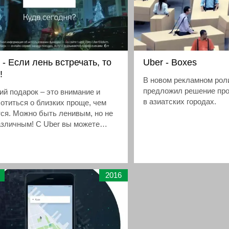
 - Если лень встречать, то
Uber - Boxes
!
В новом рекламном рол
предложил решение пр
й подарок – это внимание и
в азиатских городах.
отиться о близких проще, чем
ся. Можно быть ленивым, но не
азличным! С Uber вы можете
ать поездку другому человеку
з приложение
2016