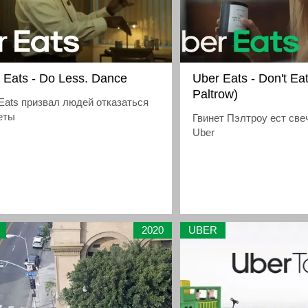
 Eats - Do Less. Dance
Uber Eats - Don't E
Paltrow)
Eats призвал людей отказаться
еты
Гвинет Пэлтроу ест све
Uber
2020
UBER