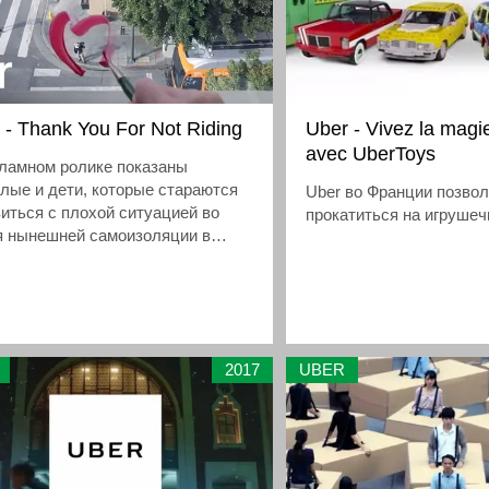
 - Thank You For Not Riding
Uber - Vivez la magi
avec UberToys
кламном ролике показаны
лые и дети, которые стараются
Uber во Франции позво
иться с плохой ситуацией во
прокатиться на игрушеч
я нынешней самоизоляции в
ике.
2017
UBER