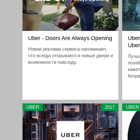
Uber - Doors Are Always Opening
Uber
Uber
Новая реклама сервиса напоминает,
что всегда открываются новые двери и
Лучши
возможности повсюду.
позаб
кажет
безр
заказ
чере
UBER
2017
UBER