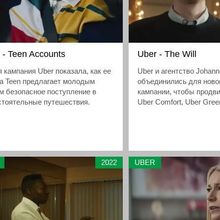
ожиданием автомобиля в течение
льких минут
 - Teen Accounts
Uber - The Will
 кампания Uber показала, как ее
Uber и агентство Johan
а Teen предлагает молодым
объединились для ново
м безопасное поступление в
кампании, чтобы продви
стоятельные путешествия.
Uber Comfort, Uber Gree
2022
UBER