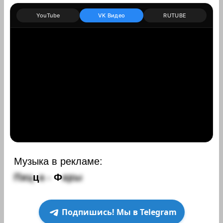
YouTube
VK Видео
RUTUBE
Музыка в рекламе:
П
и
ц
ц
а
-
Ф
а
р
ы
Подпишись! Мы в Telegram