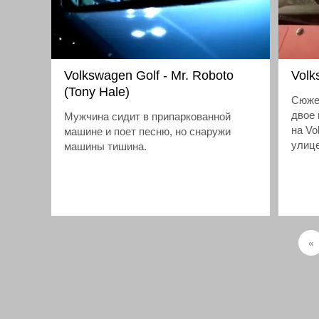
Volkswagen Golf - Mr. Roboto
Volk
(Tony Hale)
Сюжет
двое
Мужчина сидит в припаркованной
на Vo
машине и поет песню, но снаружи
улице
машины тишина.
везут
остав
«