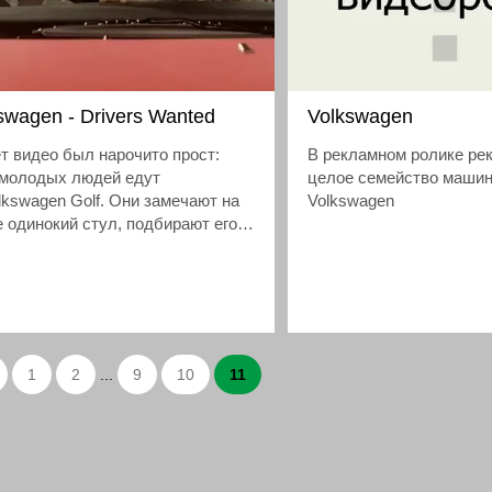
swagen - Drivers Wanted
Volkswagen
 видео был нарочито прост:
В рекламном ролике ре
 молодых людей едут
целое семейство машин
lkswagen Golf. Они замечают на
Volkswagen
 одинокий стул, подбирают его,
 с собой, а затем так же спокойно
ляют его на обочине
1
2
...
9
10
11