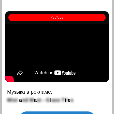
YouTube
Музыка в рекламе:
M
i
s
t
a
n
d
M
a
s
t
-
G
l
a
s
s
T
i
l
e
s