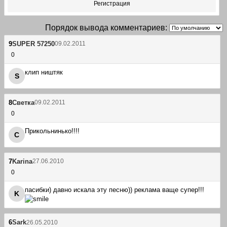
Регистрация
Порядок вывода комментариев:
9
SUPER 57250
09.02.2011
0
клип ништяк
S
8
Светка
09.02.2011
0
Прикольнинько!!!!
С
7
Karina
27.06.2010
0
пасибки) давно искала эту песню)) реклама ваще супер!!!
K
6
Sark
26.05.2010