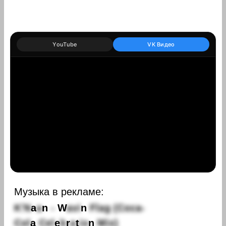
YouTube
VK Видео
Музыка в рекламе:
K
'
N
a
a
n
-
W
a
v
i
n
F
l
a
g
(
C
o
c
a
-
C
o
l
a
C
e
l
e
b
r
a
t
i
o
n
M
i
x
)