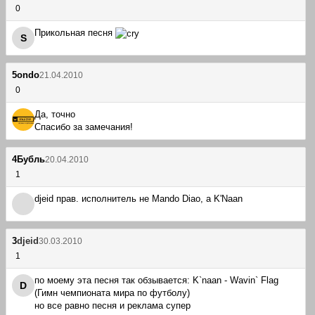
0
Прикольная песня
S
5
ondo
21.04.2010
0
Да, точно
Спасибо за замечания!
4
Бубль
20.04.2010
1
djeid прав. исполнитель не Mando Diao, а K'Naan
3
djeid
30.03.2010
1
по моему эта песня так обзывается: K`naan - Wavin` Flag
D
(Гимн чемпионата мира по футболу)
но все равно песня и реклама супер