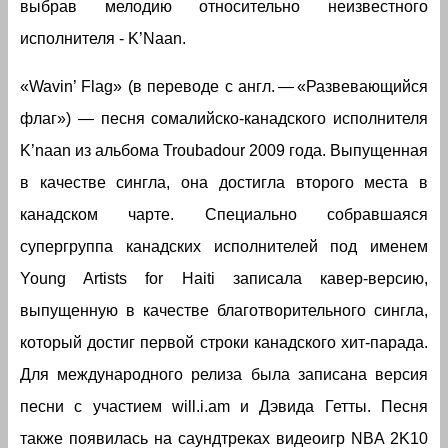
выбрав мелодию относительно неизвестного
исполнителя - K’Naan.
«Wavin’ Flag» (в переводе с англ. — «Развевающийся
флаг») — песня сомалийско-канадского исполнителя
K’naan из альбома Troubadour 2009 года. Выпущенная
в качестве сингла, она достигла второго места в
канадском чарте. Специально собравшаяся
супергруппа канадских исполнителей под именем
Young Artists for Haiti записала кавер-версию,
выпущенную в качестве благотворительного сингла,
который достиг первой строки канадского хит-парада.
Для международного релиза была записана версия
песни с участием will.i.am и Дэвида Гетты. Песня
также появилась на саундтреках видеоигр NBA 2K10