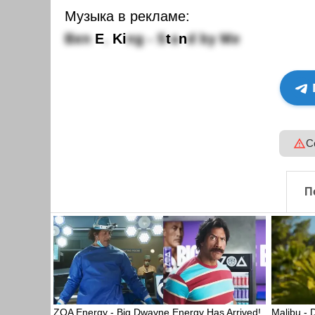
Музыка в рекламе:
B
e
n
E
.
K
i
n
g
-
S
t
a
n
d
b
y
M
e
С
П
ZOA Energy - Big Dwayne Energy Has Arrived!
Malibu - 