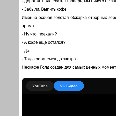
- Дорогая, надо ехать. Проверь, мы ничего не з
- Забыли. Выпить кофе.
Именно особая золотая обжарка отборных зёр
аромат.
- Ну что, поехали?
- А кофе ещё остался?
- Да.
- Тогда останемся до завтра.
Нескафе Голд создан для самых ценных момент
YouTube
VK Видео