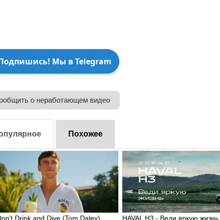
Подпишись! Мы в Telegram
ообщить о неработающем видео
опулярное
Похожее
Don't Drink and Dive (Tom Daley)
HAVAL H3 - Веди яркую жизнь