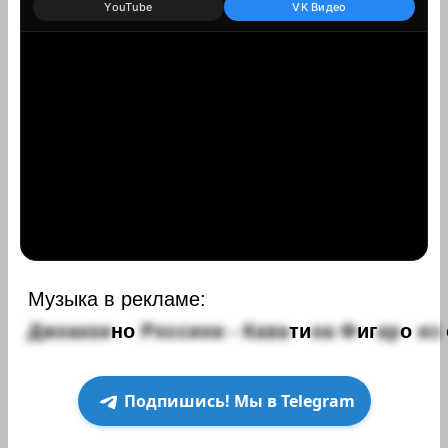
YouTube
VK Видео
Музыка в рекламе:
Д
ж
о
а
к
к
и
н
о
Р
о
с
с
и
н
и
-
К
а
в
а
т
и
н
а
Ф
и
г
а
р
о
и
з
Подпишись! Мы в Telegram